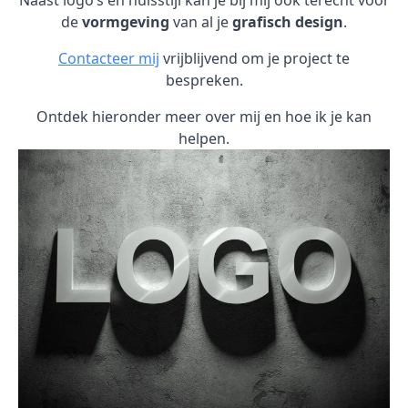
Naast logo’s en huisstijl kan je bij mij ook terecht voor
de
vormgeving
van al je
grafisch design
.
Contacteer mij
vrijblijvend om je project te
bespreken.
Ontdek hieronder meer over mij en hoe ik je kan
helpen.