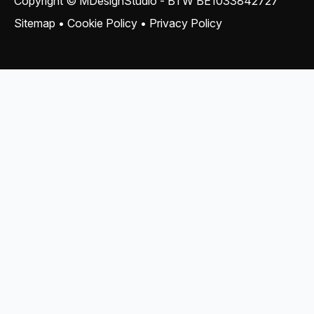
Copyright © MDesignStudio - BTW
BE1033842727
Sitemap
•
Cookie Policy
•
Privacy Policy