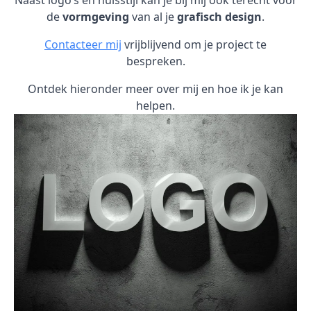
Naast logo’s en huisstijl kan je bij mij ook terecht voor
de
vormgeving
van al je
grafisch design
.
Contacteer mij
vrijblijvend om je project te
bespreken.
Ontdek hieronder meer over mij en hoe ik je kan
helpen.