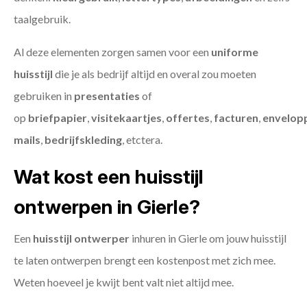
taalgebruik.
Al deze elementen zorgen samen voor een
uniforme
huisstijl
die je als bedrijf altijd en overal zou moeten
gebruiken in
presentaties
of
op
briefpapier
,
visitekaartjes
,
offertes
,
facturen
,
envelop
mails
,
bedrijfskleding
, etctera.
Wat kost een huisstijl
ontwerpen in Gierle?
Een
huisstijl ontwerper
inhuren in Gierle om jouw huisstijl
te laten ontwerpen brengt een kostenpost met zich mee.
Weten hoeveel je kwijt bent valt niet altijd mee.