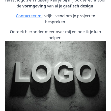
Naast logo’s en huisstijl kan je bij mij ook terecht voor
de
vormgeving
van al je
grafisch design
.
Contacteer mij
vrijblijvend om je project te
bespreken.
Ontdek hieronder meer over mij en hoe ik je kan
helpen.