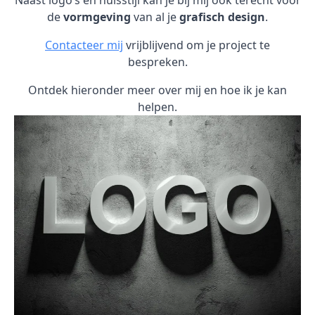
Naast logo’s en huisstijl kan je bij mij ook terecht voor
de
vormgeving
van al je
grafisch design
.
Contacteer mij
vrijblijvend om je project te
bespreken.
Ontdek hieronder meer over mij en hoe ik je kan
helpen.