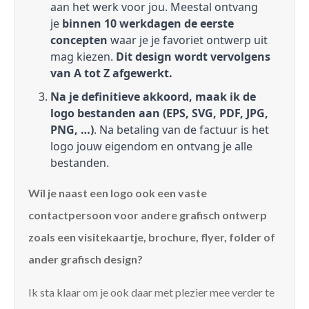
aan het werk voor jou. Meestal ontvang
je
binnen 10 werkdagen de eerste
concepten
waar je je favoriet ontwerp uit
mag kiezen.
Dit design wordt vervolgens
van A tot Z afgewerkt.
Na je definitieve akkoord, maak ik de
logo bestanden aan (EPS, SVG, PDF, JPG,
PNG, …)
. Na betaling van de factuur is het
logo jouw eigendom en ontvang je alle
bestanden.
Wil je naast een logo ook een vaste
contactpersoon voor andere grafisch ontwerp
zoals een visitekaartje, brochure, flyer, folder of
ander grafisch design?
Ik sta klaar om je ook daar met plezier mee verder te