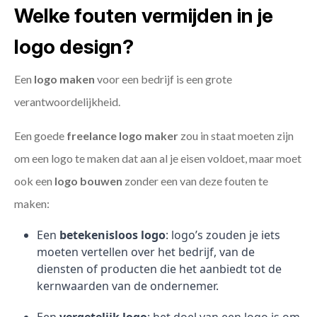
Welke fouten vermijden in je
logo design?
Een
logo maken
voor een bedrijf is een grote
verantwoordelijkheid.
Een goede
freelance
logo maker
zou in staat moeten zijn
om een logo te maken dat aan al je eisen voldoet, maar moet
ook een
logo bouwen
zonder een van deze fouten te
maken:
Een
betekenisloos logo
: logo’s zouden je iets
moeten vertellen over het bedrijf, van de
diensten of producten die het aanbiedt tot de
kernwaarden van de ondernemer.