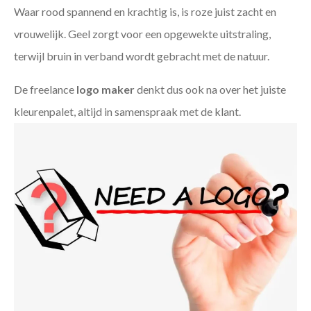
Waar rood spannend en krachtig is, is roze juist zacht en
vrouwelijk. Geel zorgt voor een opgewekte uitstraling,
terwijl bruin in verband wordt gebracht met de natuur.
De freelance
logo maker
denkt dus ook na over het juiste
kleurenpalet, altijd in samenspraak met de klant.