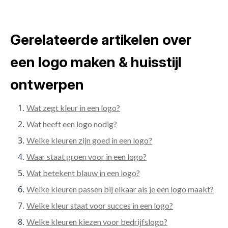
Gerelateerde artikelen over
een logo maken & huisstijl
ontwerpen
Wat zegt kleur in een logo?
Wat heeft een logo nodig?
Welke kleuren zijn goed in een logo?
Waar staat groen voor in een logo?
Wat betekent blauw in een logo?
Welke kleuren passen bij elkaar als je een logo maakt?
Welke kleur staat voor succes in een logo?
Welke kleuren kiezen voor bedrijfslogo?