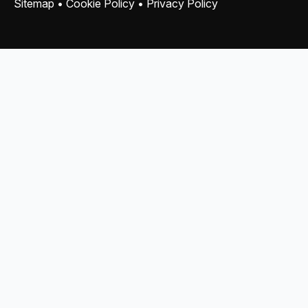
Sitemap
•
Cookie Policy
•
Privacy Policy