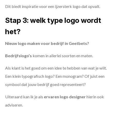
Dit biedt inspiratie voor een ijzersterk logo dat opvalt.
Stap 3: welk type logo wordt
het?
Nieuw logo maken voor bedrijf in Geetbets?
Bedrijfslogo’s
komen in allerlei soorten en maten.
Als klant is het goed om een idee te hebben van wat je wilt.
Een klein typografisch logo? Een monogram? Of juist een
symbool dat jouw bedrijf goed representeert?
Uiteraard kan ik je als
ervaren logo designer
hierin ook
adviseren.