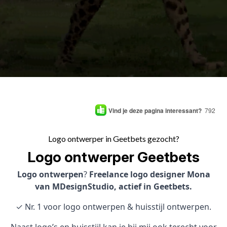
Vind je deze pagina interessant?
792
Logo ontwerper in Geetbets gezocht?
Logo ontwerper Geetbets
Logo ontwerpen
?
Freelance logo designer Mona
van MDesignStudio, actief in Geetbets.
✓ Nr. 1 voor logo ontwerpen & huisstijl ontwerpen.