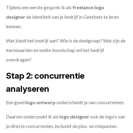
Tijdens een eerste gesprek ik als
freelance
logo
designer
de identiteit van je bedrijf in Geetbets te leren
kennen.
Wat biedt het bedrijf aan? Wie is de doelgroep? Wat zijn de
kernwaarden en welke boodschap wil het bedrijf
overdragen?
Stap 2: concurrentie
analyseren
Een goed
logo ontwerp
onderscheidt je van concurrenten.
Daarom onderzoekt ik als
logo designer
ook de logo’s van
je directe concurrenten, inclusief de plus- en minpunten.