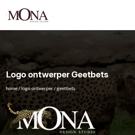
Logo ontwerper Geetbets
home
/
logo ontwerper
/
geetbets