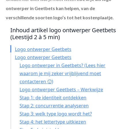
ontwerper in Geetbets
kan helpen, van de
verschillende soorten logo’s tot het kostenplaatje.
Inhoud artikel logo ontwerper Geetbets
(Leestijd 2 à 5 min)
Logo ontwerper Geetbets
Logo ontwerper Geetbets
Logo ontwerper in Geetbets? (Lees hier
waarom je mij zeker vrijblijvend moet
contacteren 🙂)
Logo ontwerper Geetbets – Werkwijze
Stap 1: de identiteit ontdekken
Stap 2: concurrentie analyseren
Stap 3: welk type logo wordt het?
Stap 4: het lettertype uitkiezen