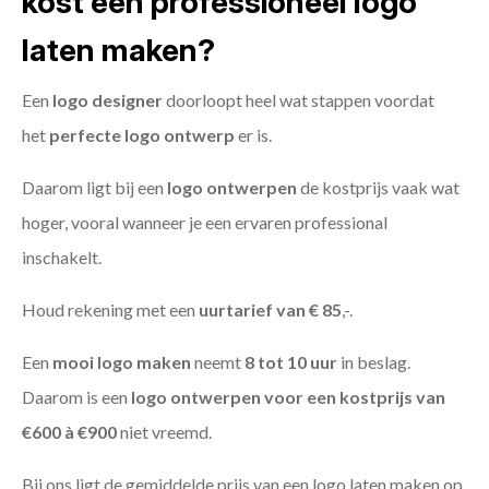
kost een professioneel logo
laten maken?
Een
logo designer
doorloopt heel wat stappen voordat
het
perfecte logo ontwerp
er is.
Daarom ligt bij een
logo ontwerpen
de kostprijs vaak wat
hoger, vooral wanneer je een ervaren professional
inschakelt.
Houd rekening met een
uurtarief van € 85
,-.
Een
mooi logo maken
neemt
8 tot 10 uur
in beslag.
Daarom is een
logo ontwerpen voor een kostprijs
van
€600 à €900
niet vreemd.
Bij ons ligt de gemiddelde prijs van een logo laten maken op