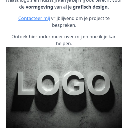
Naast logo’s en huisstijl kan je bij mij ook terecht voor
de
vormgeving
van al je
grafisch design
.
Contacteer mij
vrijblijvend om je project te
bespreken.
Ontdek hieronder meer over mij en hoe ik je kan
helpen.