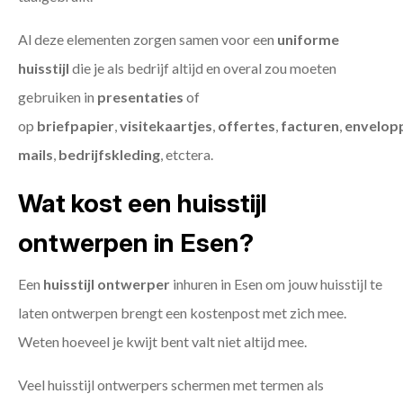
Al deze elementen zorgen samen voor een
uniforme
huisstijl
die je als bedrijf altijd en overal zou moeten
gebruiken in
presentaties
of
op
briefpapier
,
visitekaartjes
,
offertes
,
facturen
,
envelop
mails
,
bedrijfskleding
, etctera.
Wat kost een huisstijl
ontwerpen in Esen?
Een
huisstijl ontwerper
inhuren in Esen om jouw huisstijl te
laten ontwerpen brengt een kostenpost met zich mee.
Weten hoeveel je kwijt bent valt niet altijd mee.
Veel huisstijl ontwerpers schermen met termen als