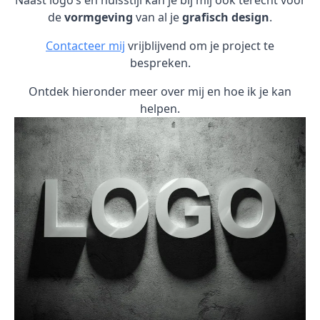
Naast logo’s en huisstijl kan je bij mij ook terecht voor
de
vormgeving
van al je
grafisch design
.
Contacteer mij
vrijblijvend om je project te
bespreken.
Ontdek hieronder meer over mij en hoe ik je kan
helpen.