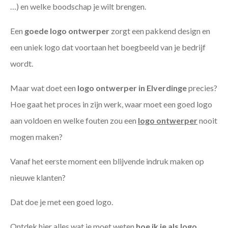
…) en welke boodschap je wilt brengen.
Een
goede
logo ontwerper
zorgt een pakkend design en
een uniek logo dat voortaan het boegbeeld van je bedrijf
wordt.
Maar wat doet een
logo ontwerper in Elverdinge
precies?
Hoe gaat het proces in zijn werk, waar moet een goed logo
aan voldoen en welke fouten zou een
logo ontwerper
nooit
mogen maken?
Vanaf het eerste moment een blijvende indruk maken op
nieuwe klanten?
Dat doe je met een goed logo.
Ontdek hier alles wat je moet weten
hoe ik je als
logo