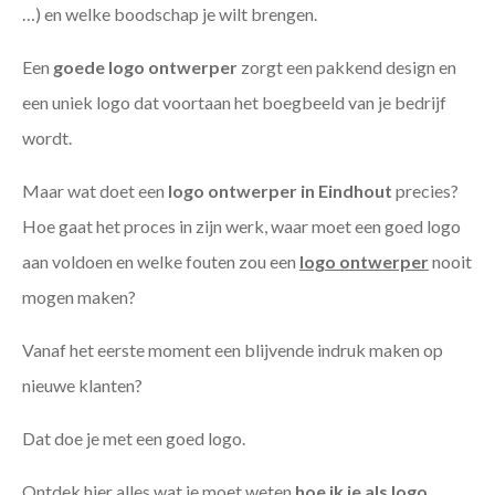
…) en welke boodschap je wilt brengen.
Een
goede
logo ontwerper
zorgt een pakkend design en
een uniek logo dat voortaan het boegbeeld van je bedrijf
wordt.
Maar wat doet een
logo ontwerper in Eindhout
precies?
Hoe gaat het proces in zijn werk, waar moet een goed logo
aan voldoen en welke fouten zou een
logo ontwerper
nooit
mogen maken?
Vanaf het eerste moment een blijvende indruk maken op
nieuwe klanten?
Dat doe je met een goed logo.
Ontdek hier alles wat je moet weten
hoe ik je als
logo