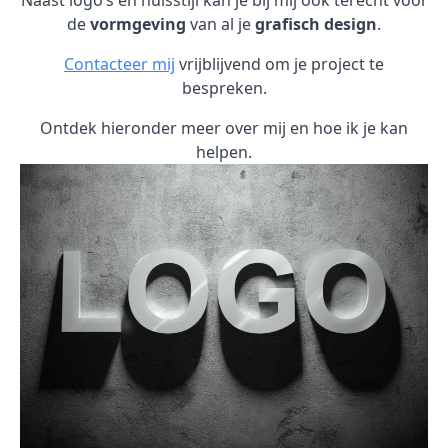
Naast logo’s en huisstijl kan je bij mij ook terecht voor
de
vormgeving
van al je
grafisch design
.
Contacteer mij
vrijblijvend om je project te
bespreken.
Ontdek hieronder meer over mij en hoe ik je kan
helpen.