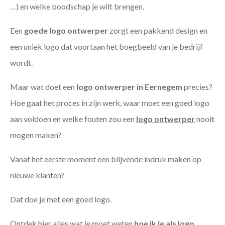
…) en welke boodschap je wilt brengen.
Een
goede
logo ontwerper
zorgt een pakkend design en
een uniek logo dat voortaan het boegbeeld van je bedrijf
wordt.
Maar wat doet een
logo ontwerper in Eernegem
precies?
Hoe gaat het proces in zijn werk, waar moet een goed logo
aan voldoen en welke fouten zou een
logo ontwerper
nooit
mogen maken?
Vanaf het eerste moment een blijvende indruk maken op
nieuwe klanten?
Dat doe je met een goed logo.
Ontdek hier alles wat je moet weten
hoe ik je als
logo