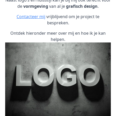
Naast logo’s en huisstijl kan je bij mij ook terecht voor
de
vormgeving
van al je
grafisch design
.
Contacteer mij
vrijblijvend om je project te
bespreken.
Ontdek hieronder meer over mij en hoe ik je kan
helpen.