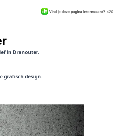
Vind je deze pagina interessant?
420
er
ef in Dranouter.
je
grafisch design
.