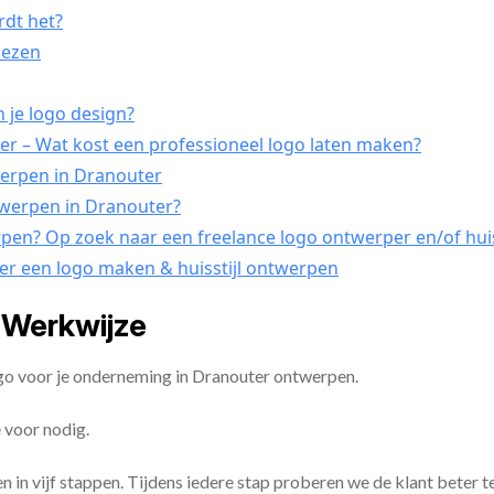
rdt het?
kiezen
 je logo design?
r – Wat kost een professioneel logo laten maken?
werpen in Dranouter
ntwerpen in Dranouter?
rpen? Op zoek naar een freelance logo ontwerper en/of hui
ver een logo maken & huisstijl ontwerpen
 Werkwijze
ogo voor je onderneming in Dranouter ontwerpen.
 voor nodig.
en in vijf stappen. Tijdens iedere stap proberen we de klant beter t