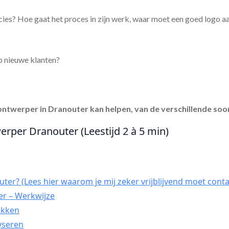
ies? Hoe gaat het proces in zijn werk, waar moet een goed logo a
p nieuwe klanten?
ontwerper in Dranouter
kan helpen, van de verschillende soor
erper Dranouter (Leestijd 2 à 5 min)
er? (Lees hier waarom je mij zeker vrijblijvend moet conta
r – Werkwijze
dekken
yseren