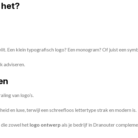
 het?
 wilt. Een klein typografisch logo? Een monogram? Of juist een sym
k adviseren.
zen
aling van logo’s.
id en luxe, terwijl een schreefloos lettertype strak en modern is.
 die zowel het
logo ontwerp
als je bedrijf in Dranouter compleme