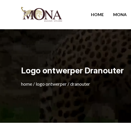
HOME
MONA
Logo ontwerper Dranouter
home
/
logo ontwerper
/
dranouter