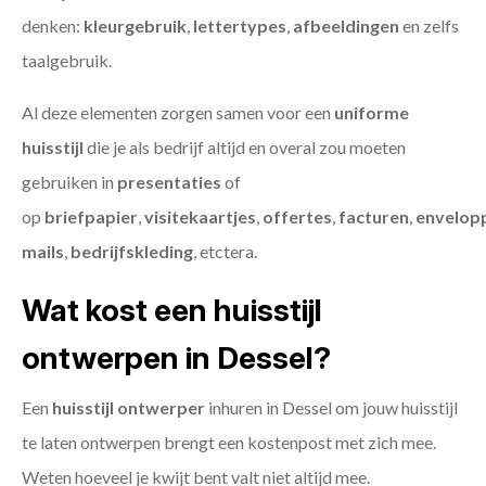
denken:
kleurgebruik
,
lettertypes
,
afbeeldingen
en zelfs
taalgebruik.
Al deze elementen zorgen samen voor een
uniforme
huisstijl
die je als bedrijf altijd en overal zou moeten
gebruiken in
presentaties
of
op
briefpapier
,
visitekaartjes
,
offertes
,
facturen
,
envelop
mails
,
bedrijfskleding
, etctera.
Wat kost een huisstijl
ontwerpen in Dessel?
Een
huisstijl ontwerper
inhuren in Dessel om jouw huisstijl
te laten ontwerpen brengt een kostenpost met zich mee.
Weten hoeveel je kwijt bent valt niet altijd mee.