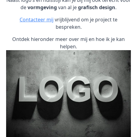
Naast logo’s en huisstijl kan je bij mij ook terecht voor
de
vormgeving
van al je
grafisch design
.
Contacteer mij
vrijblijvend om je project te
bespreken.
Ontdek hieronder meer over mij en hoe ik je kan
helpen.