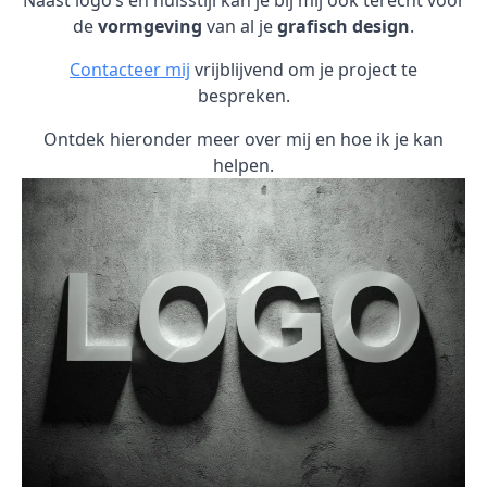
Naast logo’s en huisstijl kan je bij mij ook terecht voor
de
vormgeving
van al je
grafisch design
.
Contacteer mij
vrijblijvend om je project te
bespreken.
Ontdek hieronder meer over mij en hoe ik je kan
helpen.