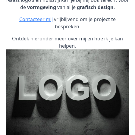
Naast logo’s en huisstijl kan je bij mij ook terecht voor
de
vormgeving
van al je
grafisch design
.
Contacteer mij
vrijblijvend om je project te
bespreken.
Ontdek hieronder meer over mij en hoe ik je kan
helpen.