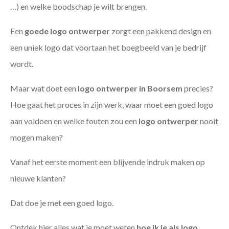
…) en welke boodschap je wilt brengen.
Een
goede
logo ontwerper
zorgt een pakkend design en
een uniek logo dat voortaan het boegbeeld van je bedrijf
wordt.
Maar wat doet een
logo ontwerper in Boorsem
precies?
Hoe gaat het proces in zijn werk, waar moet een goed logo
aan voldoen en welke fouten zou een
logo ontwerper
nooit
mogen maken?
Vanaf het eerste moment een blijvende indruk maken op
nieuwe klanten?
Dat doe je met een goed logo.
Ontdek hier alles wat je moet weten
hoe ik je als
logo