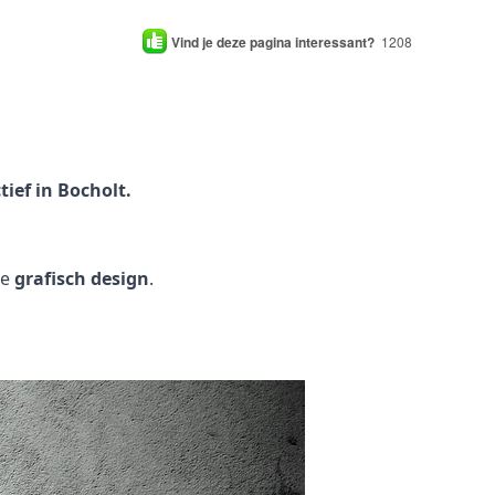
Vind je deze pagina interessant?
1208
ief in Bocholt.
je
grafisch design
.