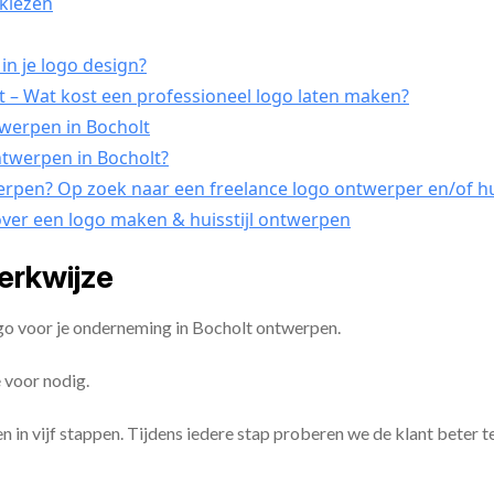
tkiezen
in je logo design?
 – Wat kost een professioneel logo laten maken?
twerpen in Bocholt
ontwerpen in Bocholt?
werpen? Op zoek naar een freelance logo ontwerper en/of hui
over een logo maken & huisstijl ontwerpen
erkwijze
ogo voor je onderneming in Bocholt ontwerpen.
 voor nodig.
en in vijf stappen. Tijdens iedere stap proberen we de klant beter t