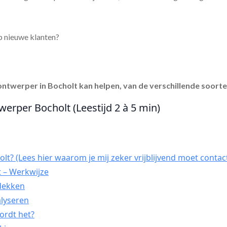
p nieuwe klanten?
ontwerper in Bocholt
kan helpen, van de verschillende soorte
werper Bocholt (Leestijd 2 à 5 min)
lt? (Lees hier waarom je mij zeker vrijblijvend moet contac
 – Werkwijze
tdekken
alyseren
ordt het?