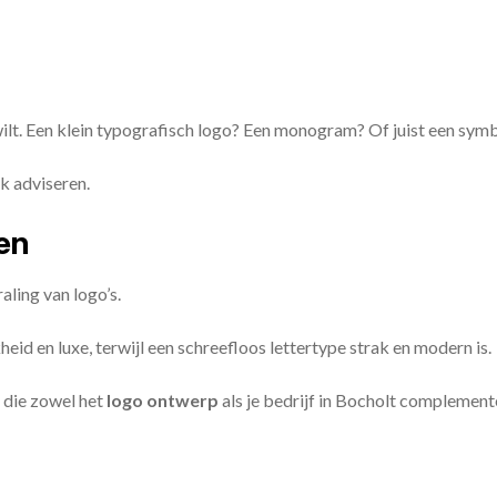
 wilt. Een klein typografisch logo? Een monogram? Of juist een sym
k adviseren.
zen
aling van logo’s.
id en luxe, terwijl een schreefloos lettertype strak en modern is.
 die zowel het
logo ontwerp
als je bedrijf in Bocholt complement