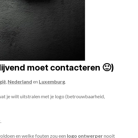
blijvend moet contacteren 🙂)
gië
,
Nederland
en
Luxemburg
.
wat je wilt uitstralen met je logo (betrouwbaarheid,
.
voldoen en welke fouten zou een
logo ontwerper
nooit