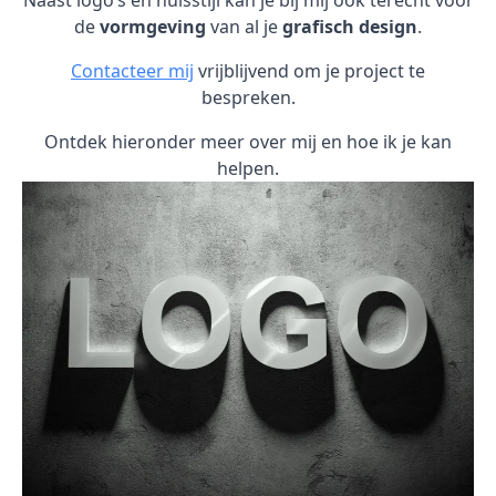
Naast logo’s en huisstijl kan je bij mij ook terecht voor
de
vormgeving
van al je
grafisch design
.
Contacteer mij
vrijblijvend om je project te
bespreken.
Ontdek hieronder meer over mij en hoe ik je kan
helpen.