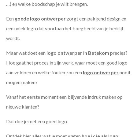
…) en welke boodschap je wilt brengen.
Een
goede
logo ontwerper
zorgt een pakkend design en
een uniek logo dat voortaan het boegbeeld van je bedrijf
wordt.
Maar wat doet een
logo ontwerper in Betekom
precies?
Hoe gaat het proces in zijn werk, waar moet een goed logo
aan voldoen en welke fouten zou een
logo ontwerper
nooit
mogen maken?
Vanaf het eerste moment een blijvende indruk maken op
nieuwe klanten?
Dat doe je met een goed logo.
Ontdek hier alles wat je moet weten
hoe ik je als
logo