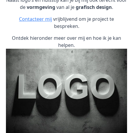
Naast logo’s en huisstijl kan je bij mij ook terecht voor
de
vormgeving
van al je
grafisch design
.
Contacteer mij
vrijblijvend om je project te
bespreken.
Ontdek hieronder meer over mij en hoe ik je kan
helpen.