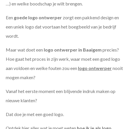
…) en welke boodschap je wilt brengen.
Een
goede
logo ontwerper
zorgt een pakkend design en
een uniek logo dat voortaan het boegbeeld van je bedrijf
wordt.
Maar wat doet een
logo ontwerper in Baaigem
precies?
Hoe gaat het proces in zijn werk, waar moet een goed logo
aan voldoen en welke fouten zou een
logo ontwerper
nooit
mogen maken?
Vanaf het eerste moment een blijvende indruk maken op
nieuwe klanten?
Dat doe je met een goed logo.
Ontdek hier alles wat je moet weten
hoe ik je als
logo