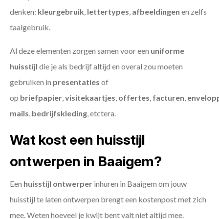
denken:
kleurgebruik
,
lettertypes
,
afbeeldingen
en zelfs
taalgebruik.
Al deze elementen zorgen samen voor een
uniforme
huisstijl
die je als bedrijf altijd en overal zou moeten
gebruiken in
presentaties
of
op
briefpapier
,
visitekaartjes
,
offertes
,
facturen
,
envelop
mails
,
bedrijfskleding
, etctera.
Wat kost een huisstijl
ontwerpen in Baaigem?
Een
huisstijl ontwerper
inhuren in Baaigem om jouw
huisstijl te laten ontwerpen brengt een kostenpost met zich
mee. Weten hoeveel je kwijt bent valt niet altijd mee.