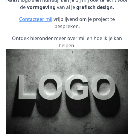
Naast logo’s en huisstijl kan je bij mij ook terecht voor
de
vormgeving
van al je
grafisch design
.
Contacteer mij
vrijblijvend om je project te
bespreken.
Ontdek hieronder meer over mij en hoe ik je kan
helpen.