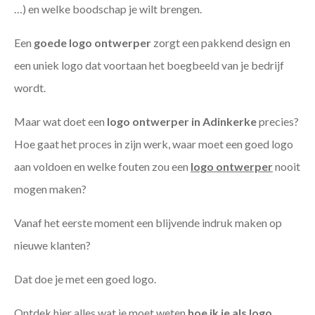
…) en welke boodschap je wilt brengen.
Een
goede
logo ontwerper
zorgt een pakkend design en
een uniek logo dat voortaan het boegbeeld van je bedrijf
wordt.
Maar wat doet een
logo ontwerper in Adinkerke
precies?
Hoe gaat het proces in zijn werk, waar moet een goed logo
aan voldoen en welke fouten zou een
logo ontwerper
nooit
mogen maken?
Vanaf het eerste moment een blijvende indruk maken op
nieuwe klanten?
Dat doe je met een goed logo.
Ontdek hier alles wat je moet weten
hoe ik je als
logo