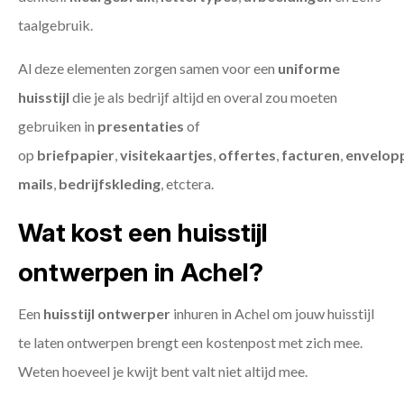
taalgebruik.
Al deze elementen zorgen samen voor een
uniforme
huisstijl
die je als bedrijf altijd en overal zou moeten
gebruiken in
presentaties
of
op
briefpapier
,
visitekaartjes
,
offertes
,
facturen
,
envelop
mails
,
bedrijfskleding
, etctera.
Wat kost een huisstijl
ontwerpen in Achel?
Een
huisstijl ontwerper
inhuren in Achel om jouw huisstijl
te laten ontwerpen brengt een kostenpost met zich mee.
Weten hoeveel je kwijt bent valt niet altijd mee.