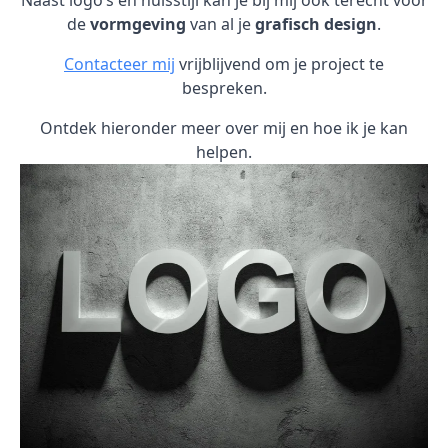
Naast logo’s en huisstijl kan je bij mij ook terecht voor
de
vormgeving
van al je
grafisch design
.
Contacteer mij
vrijblijvend om je project te
bespreken.
Ontdek hieronder meer over mij en hoe ik je kan
helpen.