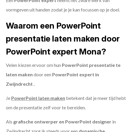
Een
PowerPoint expert
neemt het zware werk van
vormgeven uit handen zodat je je kan focussen op je doel.
Waarom een PowerPoint
presentatie laten maken door
PowerPoint expert Mona?
Velen kiezen ervoor om hun
PowerPoint presentatie te
laten maken
door een
PowerPoint expert in
Zwijndrecht .
Je
PowerPoint laten maken
betekent dat je meer tijd hebt
om de presentatie zelf voor te bereiden.
Als
grafische ontwerper en PowerPoint designer
in
Zwijndrecht zorg ik steeds voor een
dynamische