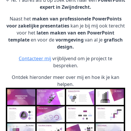
✓ Nr. 1 adres als u op zoek bent naar een
PowerPoint
expert in Zwijndrecht.
Naast het
maken van professionele PowerPoints
voor zakelijke presentaties
kan je bij mij ook terecht
voor het
laten maken van een PowerPoint
template
en voor de
vormgeving
van al je
grafisch
design.
Contacteer mij
vrijblijvend om je project te
bespreken.
Ontdek hieronder meer over mij en hoe ik je kan
helpen.