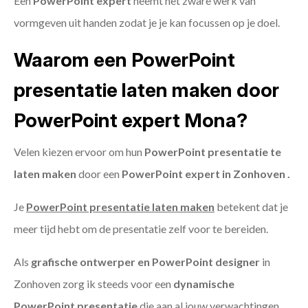
Een
PowerPoint expert
neemt het zware werk van
vormgeven uit handen zodat je je kan focussen op je doel.
Waarom een PowerPoint
presentatie laten maken door
PowerPoint expert Mona?
Velen kiezen ervoor om hun
PowerPoint presentatie te
laten maken
door een
PowerPoint expert in Zonhoven .
Je
PowerPoint presentatie laten maken
betekent dat je
meer tijd hebt om de presentatie zelf voor te bereiden.
Als
grafische ontwerper en PowerPoint designer
in
Zonhoven zorg ik steeds voor een
dynamische
PowerPoint presentatie
die aan al jouw verwachtingen