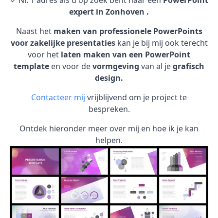
✓ Nr. 1 adres als u op zoek bent naar een
PowerPoint
expert in Zonhoven .
Naast het
maken van professionele PowerPoints
voor zakelijke presentaties
kan je bij mij ook terecht
voor het
laten maken van een PowerPoint
template
en voor de
vormgeving
van al je
grafisch
design.
Contacteer mij
vrijblijvend om je project te
bespreken.
Ontdek hieronder meer over mij en hoe ik je kan
helpen.