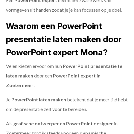
Een
PowerPoint expert
neemt het zware werk van
vormgeven uit handen zodat je je kan focussen op je doel.
Waarom een PowerPoint
presentatie laten maken door
PowerPoint expert Mona?
Velen kiezen ervoor om hun
PowerPoint presentatie te
laten maken
door een
PowerPoint expert in
Zoetermeer .
Je
PowerPoint laten maken
betekent dat je meer tijd hebt
om de presentatie zelf voor te bereiden.
Als
grafische ontwerper en PowerPoint designer
in
Zoetermeer zorg ik steeds voor een
dynamische