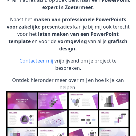
✓ Nr. 1 adres als u op zoek bent naar een
PowerPoint
expert in Zoetermeer.
Naast het
maken van professionele PowerPoints
voor zakelijke presentaties
kan je bij mij ook terecht
voor het
laten maken van een PowerPoint
template
en voor de
vormgeving
van al je
grafisch
design.
Contacteer mij
vrijblijvend om je project te
bespreken.
Ontdek hieronder meer over mij en hoe ik je kan
helpen.