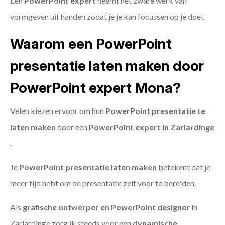
Een
PowerPoint expert
neemt het zware werk van
vormgeven uit handen zodat je je kan focussen op je doel.
Waarom een PowerPoint
presentatie laten maken door
PowerPoint expert Mona?
Velen kiezen ervoor om hun
PowerPoint presentatie te
laten maken
door een
PowerPoint expert in Zarlardinge
.
Je
PowerPoint presentatie laten maken
betekent dat je
meer tijd hebt om de presentatie zelf voor te bereiden.
Als
grafische ontwerper en PowerPoint designer
in
Zarlardinge zorg ik steeds voor een
dynamische