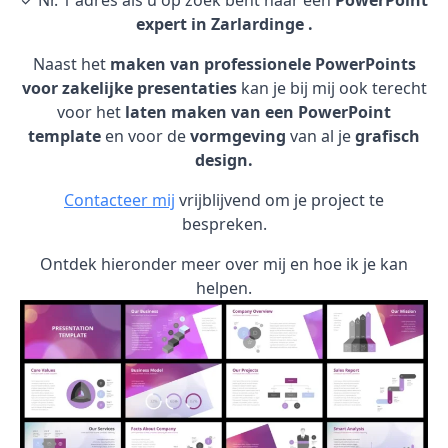
✓ Nr. 1 adres als u op zoek bent naar een
PowerPoint
expert in Zarlardinge .
Naast het
maken van professionele PowerPoints
voor zakelijke presentaties
kan je bij mij ook terecht
voor het
laten maken van een PowerPoint
template
en voor de
vormgeving
van al je
grafisch
design.
Contacteer mij
vrijblijvend om je project te
bespreken.
Ontdek hieronder meer over mij en hoe ik je kan
helpen.