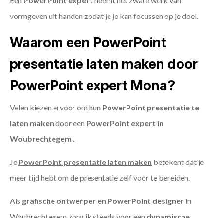
Een
PowerPoint expert
neemt het zware werk van
vormgeven uit handen zodat je je kan focussen op je doel.
Waarom een PowerPoint
presentatie laten maken door
PowerPoint expert Mona?
Velen kiezen ervoor om hun
PowerPoint presentatie te
laten maken
door een
PowerPoint expert in
Woubrechtegem .
Je
PowerPoint presentatie laten maken
betekent dat je
meer tijd hebt om de presentatie zelf voor te bereiden.
Als
grafische ontwerper en PowerPoint designer
in
Woubrechtegem zorg ik steeds voor een
dynamische