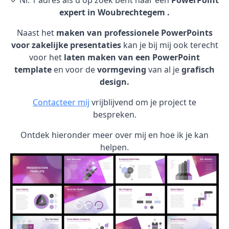
✓ Nr. 1 adres als u op zoek bent naar een
PowerPoint
expert in Woubrechtegem .
Naast het
maken van professionele PowerPoints
voor zakelijke presentaties
kan je bij mij ook terecht
voor het
laten maken van een PowerPoint
template
en voor de
vormgeving
van al je
grafisch
design.
Contacteer mij
vrijblijvend om je project te
bespreken.
Ontdek hieronder meer over mij en hoe ik je kan
helpen.