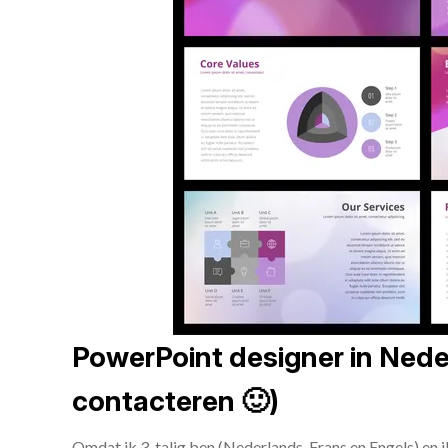
PowerPoint designer in Neder
contacteren 🙂)
Omdat ik 3-talig ben (Nederlands, Frans en Engels) en 