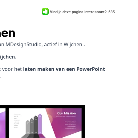
Vind je deze pagina interessant?
585
hen
an MDesignStudio, actief in Wijchen
.
ijchen.
ht voor het
laten maken van een PowerPoint
.