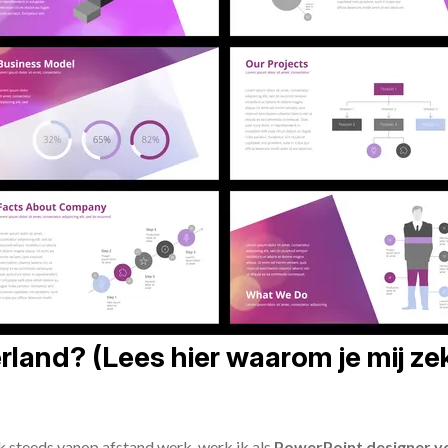
land? (Lees hier waarom je mij zek
ik steeds vanop afstand werk, werk ik als
PowerPoint designer vo