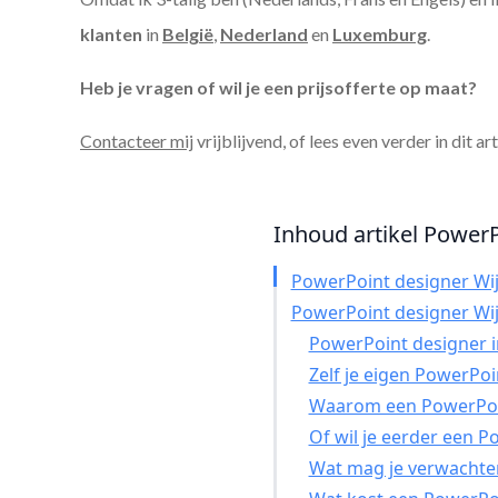
klanten
in
België
,
Nederland
en
Luxemburg
.
Heb je vragen of wil je een prijsofferte op maat?
Contacteer mij
vrijblijvend, of lees even verder in dit ar
Inhoud artikel PowerP
PowerPoint designer Wi
PowerPoint designer Wi
PowerPoint designer in
Zelf je eigen PowerPo
Waarom een PowerPoin
Of wil je eerder een 
Wat mag je verwachte