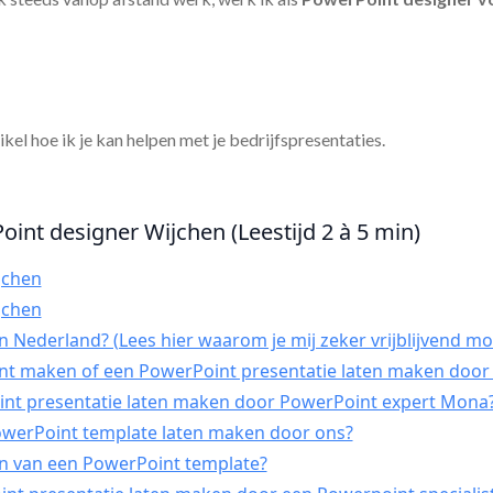
tikel hoe ik je kan helpen met je bedrijfspresentaties.
oint designer Wijchen (Leestijd 2 à 5 min)
jchen
jchen
 Nederland? (Lees hier waarom je mij zeker vrijblijvend mo
int maken of een PowerPoint presentatie laten maken door 
t presentatie laten maken door PowerPoint expert Mona
PowerPoint template laten maken door ons?
n van een PowerPoint template?