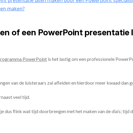
nt presentatie laten maken door een Powerpoint specialis
aten maken?
n
ken of een PowerPoint presentatie
programma PowerPoint
is het lastig om een professionele PowerP
ingen van de luisteraars zal afleiden en hierdoor meer kwaad dan 
aast veel tijd.
ul je dus flink wat tijd doorbrengen met het maken van de dia’s; tijd 