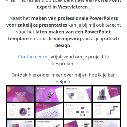
✓ Nr. 1 adres als u op zoek bent naar een
PowerPoint
expert in Westvleteren .
Naast het
maken van professionele PowerPoints
voor zakelijke presentaties
kan je bij mij ook terecht
voor het
laten maken van een PowerPoint
template
en voor de
vormgeving
van al je
grafisch
design.
Contacteer mij
vrijblijvend om je project te
bespreken.
Ontdek hieronder meer over mij en hoe ik je kan
helpen.