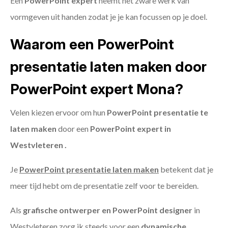
Een
PowerPoint expert
neemt het zware werk van
vormgeven uit handen zodat je je kan focussen op je doel.
Waarom een PowerPoint
presentatie laten maken door
PowerPoint expert Mona?
Velen kiezen ervoor om hun
PowerPoint presentatie te
laten maken
door een
PowerPoint expert in
Westvleteren .
Je
PowerPoint presentatie laten maken
betekent dat je
meer tijd hebt om de presentatie zelf voor te bereiden.
Als
grafische ontwerper en PowerPoint designer
in
Westvleteren zorg ik steeds voor een
dynamische