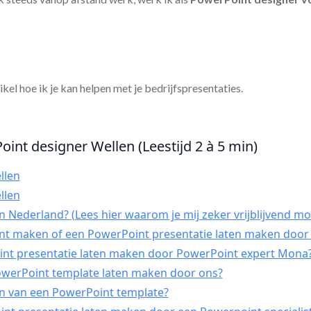
tikel hoe ik je kan helpen met je bedrijfspresentaties.
oint designer Wellen (Leestijd 2 à 5 min)
llen
llen
 Nederland? (Lees hier waarom je mij zeker vrijblijvend mo
int maken of een PowerPoint presentatie laten maken door 
t presentatie laten maken door PowerPoint expert Mona
PowerPoint template laten maken door ons?
n van een PowerPoint template?