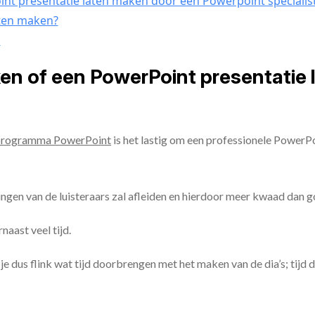
nt presentatie laten maken door een Powerpoint specialis
aten maken?
n
ken of een PowerPoint presentatie
programma PowerPoint
is het lastig om een professionele PowerP
ingen van de luisteraars zal afleiden en hierdoor meer kwaad dan 
aast veel tijd.
ul je dus flink wat tijd doorbrengen met het maken van de dia’s; tijd 