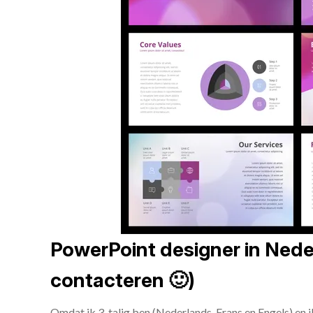
PowerPoint designer in Neder
contacteren 🙂)
Omdat ik 3-talig ben (Nederlands, Frans en Engels) en 