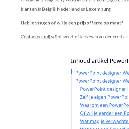
klanten
in
België
,
Nederland
en
Luxemburg
.
Heb je vragen of wil je een prijsofferte op maat?
Contacteer mij
vrijblijvend, of lees even verder in dit ar
Inhoud artikel PowerP
PowerPoint designer We
PowerPoint designer We
PowerPoint designer in
Zelf je eigen PowerPo
Waarom een PowerPoin
Of wil je eerder een 
Wat mag je verwachte