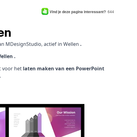
Vind je deze pagina interessant?
644
en
an MDesignStudio, actief in Wellen
.
ellen .
ht voor het
laten maken van een PowerPoint
.