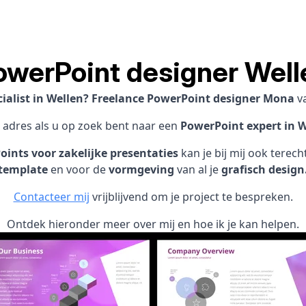
owerPoint designer Well
ialist in Wellen? Freelance PowerPoint designer Mona
v
1 adres als u op zoek bent naar een
PowerPoint expert in W
ints voor zakelijke presentaties
kan je bij mij ook terec
template
en voor de
vormgeving
van al je
grafisch design
Contacteer mij
vrijblijvend om je project te bespreken.
Ontdek hieronder meer over mij en hoe ik je kan helpen.