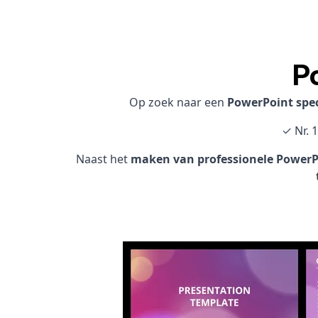
P
Op zoek naar een
PowerPoint spec
✓ Nr. 
Naast het
maken van professionele PowerPo