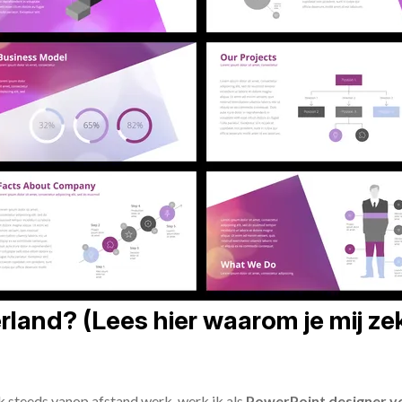
land? (Lees hier waarom je mij zek
ik steeds vanop afstand werk, werk ik als
PowerPoint designer vo