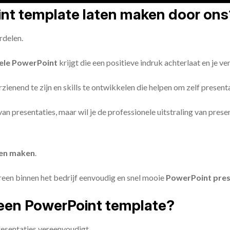
oint template laten maken door ons
rdelen.
ele PowerPoint
krijgt die een positieve indruk achterlaat en je v
zienend te zijn en skills te ontwikkelen die helpen om zelf present
n van presentaties, maar wil je de professionele uitstraling van pre
ten maken
.
reen binnen het bedrijf eenvoudig en snel mooie
PowerPoint pres
een PowerPoint template?
esentaties vereenvoudigt.