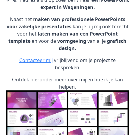
✓ Nr. 1 adres als u op zoek bent naar een
PowerPoint
expert in Wageningen.
Naast het
maken van professionele PowerPoints
voor zakelijke presentaties
kan je bij mij ook terecht
voor het
laten maken van een PowerPoint
template
en voor de
vormgeving
van al je
grafisch
design.
Contacteer mij
vrijblijvend om je project te
bespreken.
Ontdek hieronder meer over mij en hoe ik je kan
helpen.