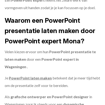
Een
PowerPoint expert
neemt het zware werk van
vormgeven uit handen zodat je je kan focussen op je doel.
Waarom een PowerPoint
presentatie laten maken door
PowerPoint expert Mona?
Velen kiezen ervoor om hun
PowerPoint presentatie te
laten maken
door een
PowerPoint expert in
Wageningen .
Je
PowerPoint laten maken
betekent dat je meer tijd hebt
om de presentatie zelf voor te bereiden.
Als
grafische ontwerper en PowerPoint designer
in
Wageningen zorg ik steeds voor een
dynamische