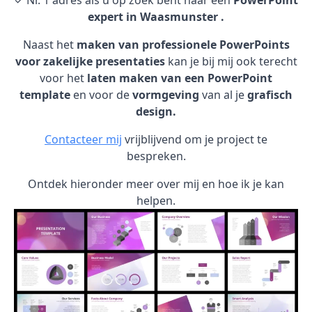
✓ Nr. 1 adres als u op zoek bent naar een
PowerPoint
expert in Waasmunster .
Naast het
maken van professionele PowerPoints
voor zakelijke presentaties
kan je bij mij ook terecht
voor het
laten maken van een PowerPoint
template
en voor de
vormgeving
van al je
grafisch
design.
Contacteer mij
vrijblijvend om je project te
bespreken.
Ontdek hieronder meer over mij en hoe ik je kan
helpen.