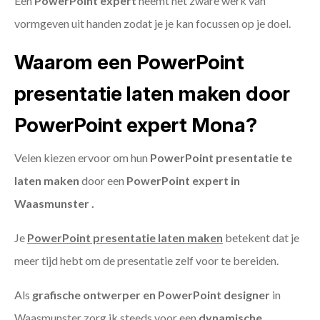
Een
PowerPoint expert
neemt het zware werk van
vormgeven uit handen zodat je je kan focussen op je doel.
Waarom een PowerPoint
presentatie laten maken door
PowerPoint expert Mona?
Velen kiezen ervoor om hun
PowerPoint presentatie te
laten maken
door een
PowerPoint expert in
Waasmunster .
Je
PowerPoint presentatie laten maken
betekent dat je
meer tijd hebt om de presentatie zelf voor te bereiden.
Als
grafische ontwerper en PowerPoint designer
in
Waasmunster zorg ik steeds voor een
dynamische