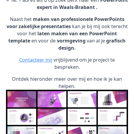
✓ Nr. 1 adres als u op zoek bent naar een
PowerPoint
expert in Waals-Brabant .
Naast het
maken van professionele PowerPoints
voor zakelijke presentaties
kan je bij mij ook terecht
voor het
laten maken van een PowerPoint
template
en voor de
vormgeving
van al je
grafisch
design.
Contacteer mij
vrijblijvend om je project te
bespreken.
Ontdek hieronder meer over mij en hoe ik je kan
helpen.