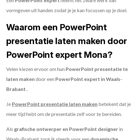
Een
PowerPoint expert
neemt het zware werk van
vormgeven uit handen zodat je je kan focussen op je doel.
Waarom een PowerPoint
presentatie laten maken door
PowerPoint expert Mona?
Velen kiezen ervoor om hun
PowerPoint presentatie te
laten maken
door een
PowerPoint expert in Waals-
Brabant .
Je
PowerPoint presentatie laten maken
betekent dat je
meer tijd hebt om de presentatie zelf voor te bereiden.
Als
grafische ontwerper en PowerPoint designer
in
Waals-Brabant zorg ik steeds voor een
dynamische