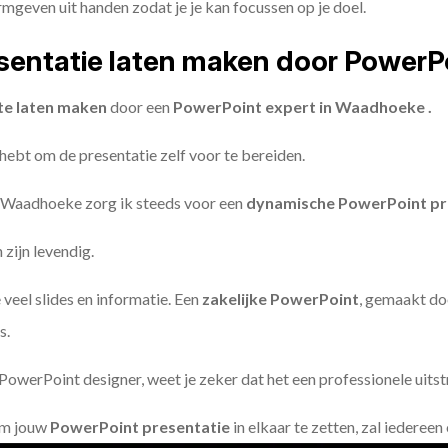
geven uit handen zodat je je kan focussen op je doel.
entatie laten maken door PowerP
te laten maken
door een
PowerPoint expert in Waadhoeke .
 hebt om de presentatie zelf voor te bereiden.
 Waadhoeke zorg ik steeds voor een
dynamische PowerPoint pr
zijn levendig.
 veel slides en informatie. Een
zakelijke PowerPoint
, gemaakt do
s.
owerPoint designer, weet je zeker dat het een professionele uitstr
om jouw
PowerPoint presentatie
in elkaar te zetten, zal iederee