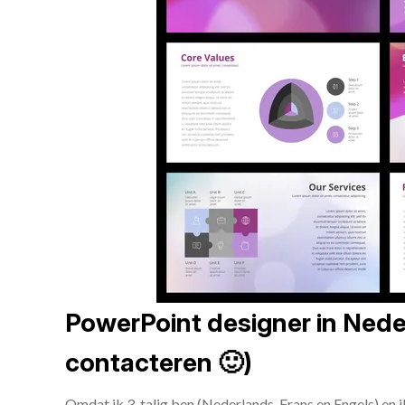
PowerPoint designer in Neder
contacteren 🙂)
Omdat ik 3-talig ben (Nederlands, Frans en Engels) en 