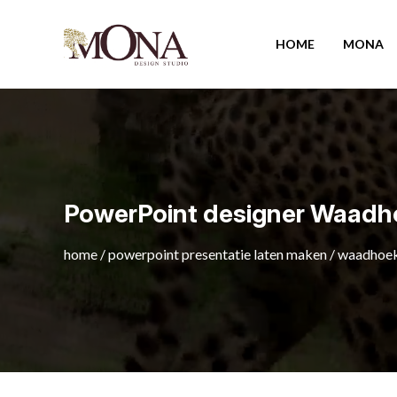
HOME
MONA
PowerPoint designer Waadh
home
/
powerpoint presentatie laten maken
/
waadhoe