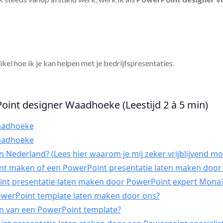
tikel hoe ik je kan helpen met je bedrijfspresentaties.
oint designer Waadhoeke (Leestijd 2 à 5 min)
aadhoeke
aadhoeke
 Nederland? (Lees hier waarom je mij zeker vrijblijvend mo
int maken of een PowerPoint presentatie laten maken door 
t presentatie laten maken door PowerPoint expert Mona
PowerPoint template laten maken door ons?
n van een PowerPoint template?