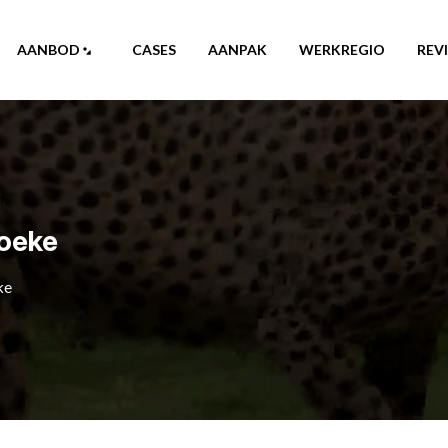
AANBOD
CASES
AANPAK
WERKREGIO
REV
oeke
ke