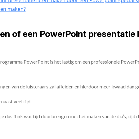
nt presentatie laten maken door een Powerpoint specialis
aten maken?
n
ken of een PowerPoint presentatie
programma PowerPoint
is het lastig om een professionele PowerP
ingen van de luisteraars zal afleiden en hierdoor meer kwaad dan 
aast veel tijd.
ul je dus flink wat tijd doorbrengen met het maken van de dia’s; tijd 