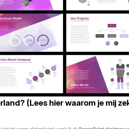
land? (Lees hier waarom je mij zek
ik steeds vanop afstand werk, werk ik als
PowerPoint designer vo