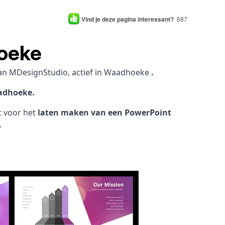
Vind je deze pagina interessant?
687
oeke
an MDesignStudio, actief in Waadhoeke
.
adhoeke.
ht voor het
laten maken van een PowerPoint
.