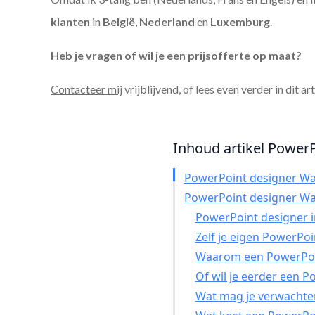
klanten
in
België
,
Nederland
en
Luxemburg
.
Heb je vragen of wil je een prijsofferte op maat?
Contacteer mij
vrijblijvend, of lees even verder in dit ar
Inhoud artikel PowerP
PowerPoint designer W
PowerPoint designer W
PowerPoint designer in
Zelf je eigen PowerPo
Waarom een PowerPoin
Of wil je eerder een 
Wat mag je verwachte