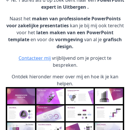
✓ Nr. 1 adres als u op zoek bent naar een
PowerPoint
expert in Uitbergen .
Naast het
maken van professionele PowerPoints
voor zakelijke presentaties
kan je bij mij ook terecht
voor het
laten maken van een PowerPoint
template
en voor de
vormgeving
van al je
grafisch
design.
Contacteer mij
vrijblijvend om je project te
bespreken.
Ontdek hieronder meer over mij en hoe ik je kan
helpen.