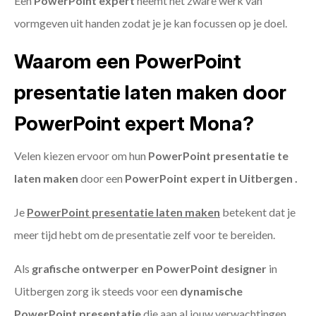
Een
PowerPoint expert
neemt het zware werk van
vormgeven uit handen zodat je je kan focussen op je doel.
Waarom een PowerPoint
presentatie laten maken door
PowerPoint expert Mona?
Velen kiezen ervoor om hun
PowerPoint presentatie te
laten maken
door een
PowerPoint expert in Uitbergen .
Je
PowerPoint presentatie laten maken
betekent dat je
meer tijd hebt om de presentatie zelf voor te bereiden.
Als
grafische ontwerper en PowerPoint designer
in
Uitbergen zorg ik steeds voor een
dynamische
PowerPoint presentatie
die aan al jouw verwachtingen