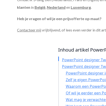
klanten
in
België
,
Nederland
en
Luxemburg
.
Heb je vragen of wil je een prijsofferte op maat?
Contacteer mij
vrijblijvend, of lees even verder in dit ar
Inhoud artikel PowerP
PowerPoint designer T
PowerPoint designer T
PowerPoint designer in
Zelf je eigen PowerPo
Waarom een PowerPoin
Of wil je eerder een 
Wat mag je verwachte