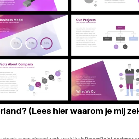
land? (Lees hier waarom je mij zek
ik steeds vanop afstand werk, werk ik als
PowerPoint designer vo