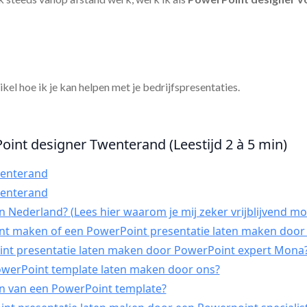
tikel hoe ik je kan helpen met je bedrijfspresentaties.
oint designer Twenterand (Leestijd 2 à 5 min)
wenterand
wenterand
 Nederland? (Lees hier waarom je mij zeker vrijblijvend mo
int maken of een PowerPoint presentatie laten maken door 
t presentatie laten maken door PowerPoint expert Mona
PowerPoint template laten maken door ons?
n van een PowerPoint template?