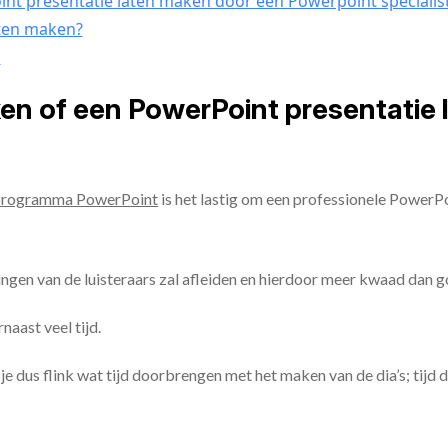
nt presentatie laten maken door een Powerpoint specialis
aten maken?
n
ken of een PowerPoint presentatie
programma PowerPoint
is het lastig om een professionele PowerP
ingen van de luisteraars zal afleiden en hierdoor meer kwaad dan 
aast veel tijd.
ul je dus flink wat tijd doorbrengen met het maken van de dia’s; tijd 