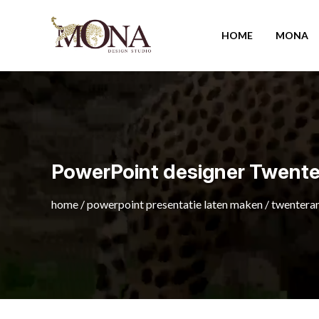
HOME
MONA
PowerPoint designer Twent
home
/
powerpoint presentatie laten maken
/
twentera