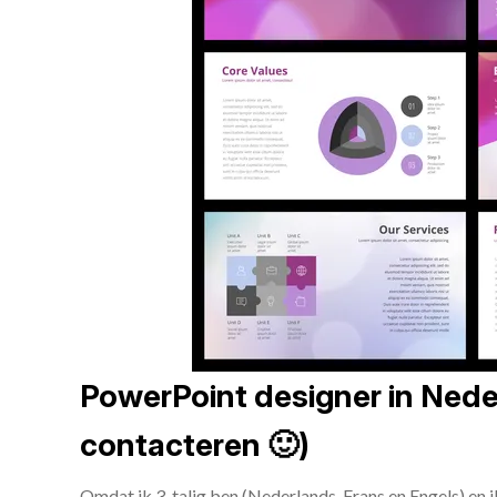
PowerPoint designer in Neder
contacteren 🙂)
Omdat ik 3-talig ben (Nederlands, Frans en Engels) en 