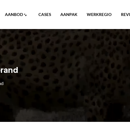
AANBOD
CASES
AANPAK
WERKREGIO
REV
erand
nd