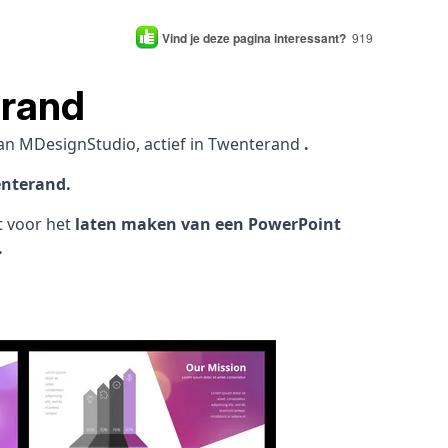
Vind je deze pagina interessant?
919
erand
an MDesignStudio, actief in Twenterand
.
enterand.
ht voor het
laten maken van een PowerPoint
.