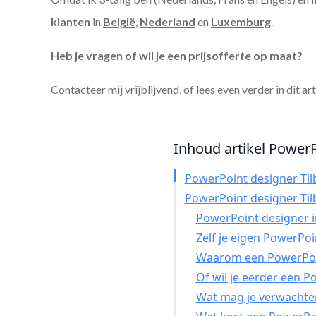
klanten
in
België
,
Nederland
en
Luxemburg
.
Heb je vragen of wil je een prijsofferte op maat?
Contacteer mij
vrijblijvend, of lees even verder in dit ar
Inhoud artikel PowerPo
PowerPoint designer Til
PowerPoint designer Til
PowerPoint designer in
Zelf je eigen PowerPo
Waarom een PowerPoin
Of wil je eerder een 
Wat mag je verwachte