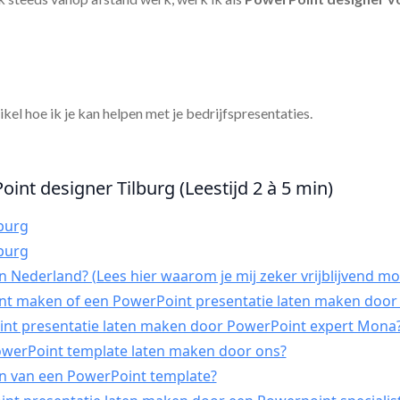
tikel hoe ik je kan helpen met je bedrijfspresentaties.
int designer Tilburg (Leestijd 2 à 5 min)
burg
burg
 Nederland? (Lees hier waarom je mij zeker vrijblijvend mo
int maken of een PowerPoint presentatie laten maken door 
t presentatie laten maken door PowerPoint expert Mona
PowerPoint template laten maken door ons?
n van een PowerPoint template?