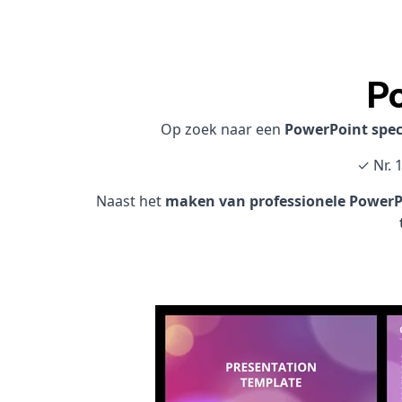
Po
Op zoek naar een
PowerPoint spec
✓ Nr. 
Naast het
maken van professionele PowerPo