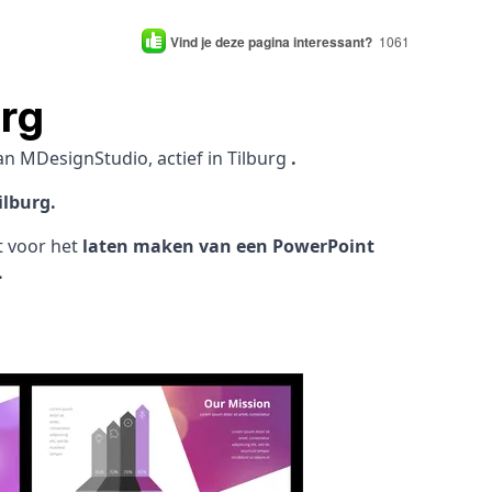
Vind je deze pagina interessant?
1061
urg
an MDesignStudio, actief in Tilburg
.
ilburg.
ht voor het
laten maken van een PowerPoint
.