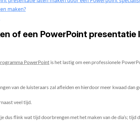
nt presentatie laten maken door een Powerpoint specialis
aten maken?
n
ken of een PowerPoint presentatie
programma PowerPoint
is het lastig om een professionele PowerP
ingen van de luisteraars zal afleiden en hierdoor meer kwaad dan 
aast veel tijd.
ul je dus flink wat tijd doorbrengen met het maken van de dia’s; tijd 