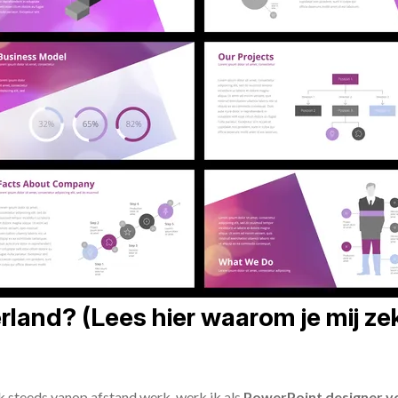
land? (Lees hier waarom je mij zek
ik steeds vanop afstand werk, werk ik als
PowerPoint designer vo