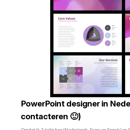
PowerPoint designer in Neder
contacteren 🙂)
Omdat ik 3-talig ben (Nederlands, Frans en Engels) en 