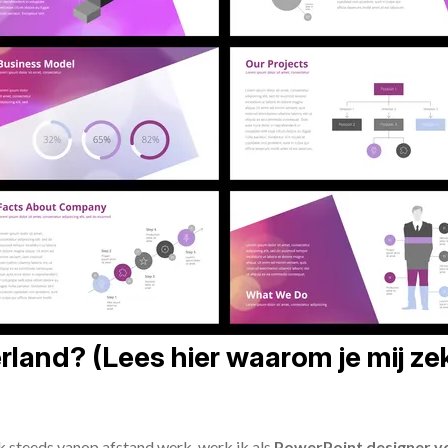
land? (Lees hier waarom je mij zek
ik steeds vanop afstand werk, werk ik als
PowerPoint designer vo