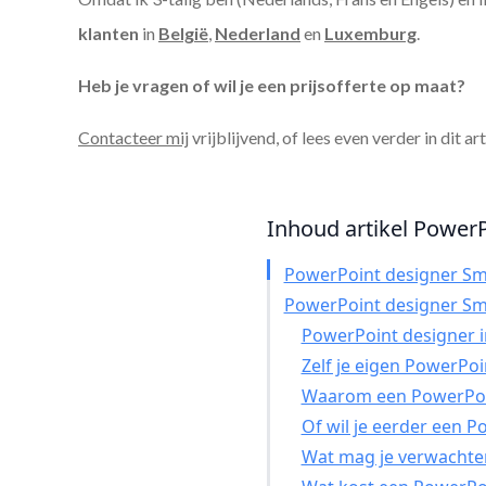
klanten
in
België
,
Nederland
en
Luxemburg
.
Heb je vragen of wil je een prijsofferte op maat?
Contacteer mij
vrijblijvend, of lees even verder in dit ar
Inhoud artikel PowerP
PowerPoint designer Sm
PowerPoint designer Sm
PowerPoint designer in
Zelf je eigen PowerPo
Waarom een PowerPoin
Of wil je eerder een 
Wat mag je verwachte