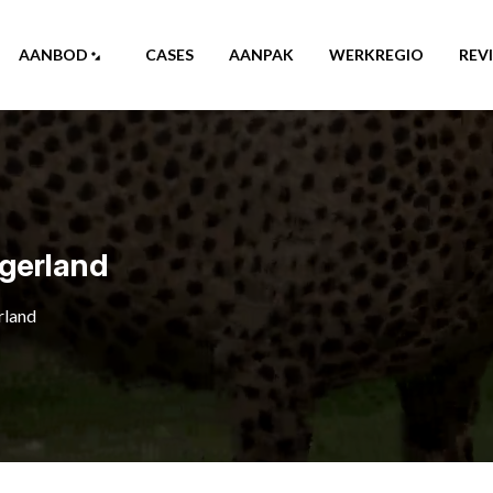
AANBOD
CASES
AANPAK
WERKREGIO
REV
ngerland
rland