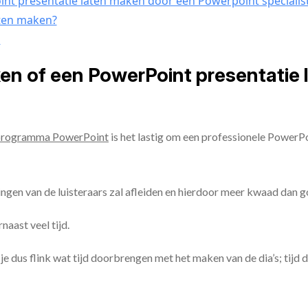
nt presentatie laten maken door een Powerpoint specialis
aten maken?
n
ken of een PowerPoint presentatie
programma PowerPoint
is het lastig om een professionele PowerP
ingen van de luisteraars zal afleiden en hierdoor meer kwaad dan 
aast veel tijd.
ul je dus flink wat tijd doorbrengen met het maken van de dia’s; tijd 