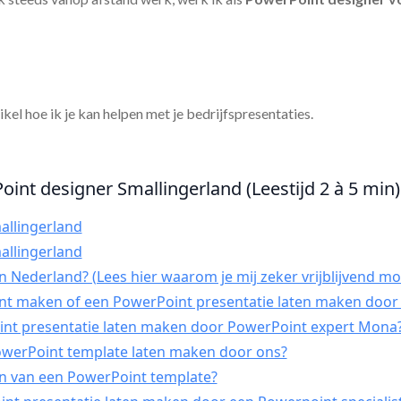
tikel hoe ik je kan helpen met je bedrijfspresentaties.
oint designer Smallingerland (Leestijd 2 à 5 min)
allingerland
allingerland
 Nederland? (Lees hier waarom je mij zeker vrijblijvend mo
int maken of een PowerPoint presentatie laten maken door 
t presentatie laten maken door PowerPoint expert Mona
PowerPoint template laten maken door ons?
n van een PowerPoint template?