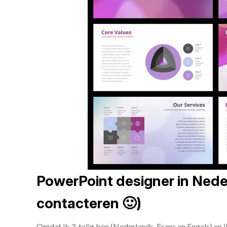
PowerPoint designer in Neder
contacteren 🙂)
Omdat ik 3-talig ben (Nederlands, Frans en Engels) en 