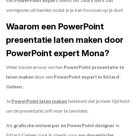
Een
PowerPoint expert
neemt het zware werk van
vormgeven uit handen zodat je je kan focussen op je doel.
Waarom een PowerPoint
presentatie laten maken door
PowerPoint expert Mona?
Velen kiezen ervoor om hun
PowerPoint presentatie te
laten maken
door een
PowerPoint expert in Sittard-
Geleen .
Je
PowerPoint laten maken
betekent dat je meer tijd hebt
om de presentatie zelf voor te bereiden.
Als
grafische ontwerper en PowerPoint designer
in
Sittard-Geleen zorg ik steeds voor een
dynamische