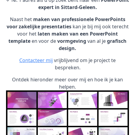
✓ Nr. 1 adres als u op zoek bent naar een
PowerPoint
expert in Sittard-Geleen.
Naast het
maken van professionele PowerPoints
voor zakelijke presentaties
kan je bij mij ook terecht
voor het
laten maken van een PowerPoint
template
en voor de
vormgeving
van al je
grafisch
design.
Contacteer mij
vrijblijvend om je project te
bespreken.
Ontdek hieronder meer over mij en hoe ik je kan
helpen.