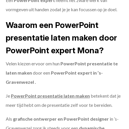
Een
PowerPoint expert
neemt het zware werk van
vormgeven uit handen zodat je je kan focussen op je doel.
Waarom een PowerPoint
presentatie laten maken door
PowerPoint expert Mona?
Velen kiezen ervoor om hun
PowerPoint presentatie te
laten maken
door een
PowerPoint expert in ’s-
Gravenwezel .
Je
PowerPoint presentatie laten maken
betekent dat je
meer tijd hebt om de presentatie zelf voor te bereiden.
Als
grafische ontwerper en PowerPoint designer
in ’s-
Gravenwezel zorg ik steeds voor een
dynamische