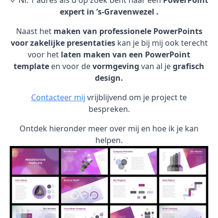
✓ Nr. 1 adres als u op zoek bent naar een
PowerPoint
expert in ’s-Gravenwezel .
Naast het
maken van professionele PowerPoints
voor zakelijke presentaties
kan je bij mij ook terecht
voor het
laten maken van een PowerPoint
template
en voor de
vormgeving
van al je
grafisch
design.
Contacteer mij
vrijblijvend om je project te
bespreken.
Ontdek hieronder meer over mij en hoe ik je kan
helpen.