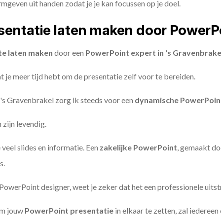
geven uit handen zodat je je kan focussen op je doel.
entatie laten maken door PowerP
te laten maken
door een
PowerPoint expert in 's Gravenbrakel
 je meer tijd hebt om de presentatie zelf voor te bereiden.
 's Gravenbrakel zorg ik steeds voor een
dynamische PowerPoint
zijn levendig.
 veel slides en informatie. Een
zakelijke PowerPoint
, gemaakt do
s.
owerPoint designer, weet je zeker dat het een professionele uitstr
om jouw
PowerPoint presentatie
in elkaar te zetten, zal iederee