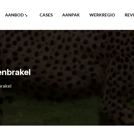
AANBOD
CASES
AANPAK
WERKREGIO
REV
enbrakel
brakel