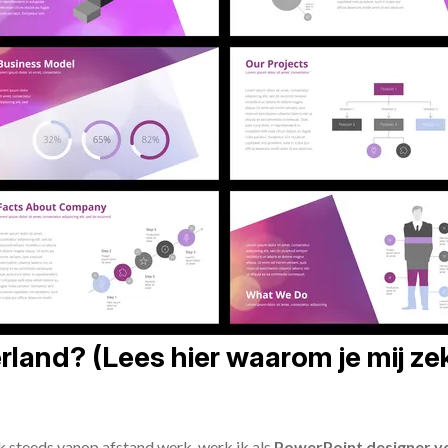
land? (Lees hier waarom je mij zek
ik steeds vanop afstand werk, werk ik als
PowerPoint designer vo