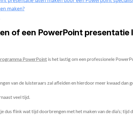
nt presentatie laten maken door een Powerpoint specialis
aten maken?
n
ken of een PowerPoint presentatie
programma PowerPoint
is het lastig om een professionele PowerP
ingen van de luisteraars zal afleiden en hierdoor meer kwaad dan 
aast veel tijd.
ul je dus flink wat tijd doorbrengen met het maken van de dia’s; tijd 