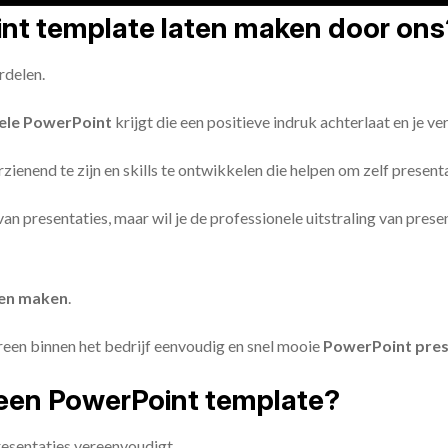
oint template laten maken door ons
rdelen.
ele PowerPoint
krijgt die een positieve indruk achterlaat en je v
zienend te zijn en skills te ontwikkelen die helpen om zelf present
n van presentaties, maar wil je de professionele uitstraling van pre
ten maken
.
reen binnen het bedrijf eenvoudig en snel mooie
PowerPoint pres
een PowerPoint template?
esentaties vereenvoudigt.