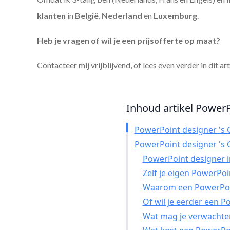
klanten
in
België
,
Nederland
en
Luxemburg
.
Heb je vragen of wil je een prijsofferte op maat?
Contacteer mij
vrijblijvend, of lees even verder in dit ar
Inhoud artikel PowerP
PowerPoint designer 's 
PowerPoint designer 's 
PowerPoint designer in
Zelf je eigen PowerPo
Waarom een PowerPoin
Of wil je eerder een 
Wat mag je verwachte