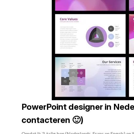
PowerPoint designer in Neder
contacteren 🙂)
Omdat ik 3-talig ben (Nederlands, Frans en Engels) en 