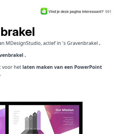
Vind je deze pagina interessant?
691
brakel
an MDesignStudio, actief in 's Gravenbrakel
.
venbrakel .
ht voor het
laten maken van een PowerPoint
.