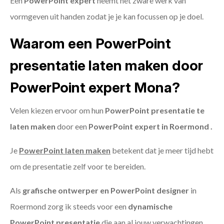
Een
PowerPoint expert
neemt het zware werk van
vormgeven uit handen zodat je je kan focussen op je doel.
Waarom een PowerPoint
presentatie laten maken door
PowerPoint expert Mona?
Velen kiezen ervoor om hun
PowerPoint presentatie te
laten maken
door een
PowerPoint expert in Roermond .
Je
PowerPoint laten maken
betekent dat je meer tijd hebt
om de presentatie zelf voor te bereiden.
Als
grafische ontwerper en PowerPoint designer
in
Roermond zorg ik steeds voor een
dynamische
PowerPoint presentatie
die aan al jouw verwachtingen