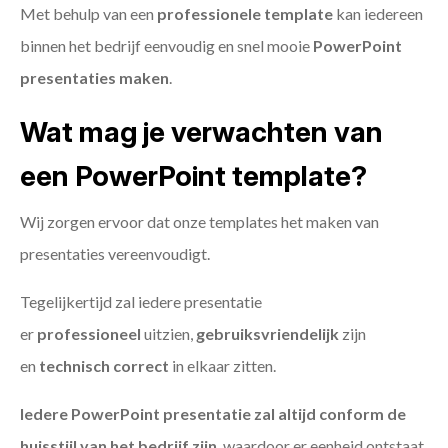
Met behulp van een
professionele template
kan iedereen
binnen het bedrijf eenvoudig en snel mooie
PowerPoint
presentaties maken
.
Wat mag je verwachten van
een PowerPoint template?
Wij zorgen ervoor dat onze templates het maken van
presentaties vereenvoudigt.
Tegelijkertijd zal iedere presentatie
er
professioneel
uitzien,
gebruiksvriendelijk
zijn
en
technisch
correct
in elkaar zitten.
Iedere PowerPoint presentatie zal altijd conform de
huisstijl van het bedrijf zijn
, waardoor er eenheid ontstaat