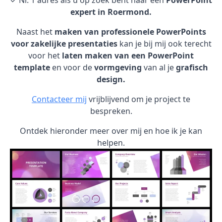
✓ Nr. 1 adres als u op zoek bent naar een
PowerPoint
expert in Roermond.
Naast het
maken van professionele PowerPoints
voor zakelijke presentaties
kan je bij mij ook terecht
voor het
laten maken van een PowerPoint
template
en voor de
vormgeving
van al je
grafisch
design.
Contacteer mij
vrijblijvend om je project te
bespreken.
Ontdek hieronder meer over mij en hoe ik je kan
helpen.