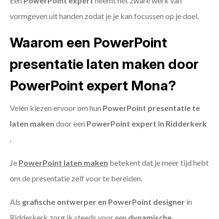
Een
PowerPoint expert
neemt het zware werk van
vormgeven uit handen zodat je je kan focussen op je doel.
Waarom een PowerPoint
presentatie laten maken door
PowerPoint expert Mona?
Velen kiezen ervoor om hun
PowerPoint presentatie te
laten maken
door een
PowerPoint expert in Ridderkerk
.
Je
PowerPoint laten maken
betekent dat je meer tijd hebt
om de presentatie zelf voor te bereiden.
Als
grafische ontwerper en PowerPoint designer
in
Ridderkerk zorg ik steeds voor een
dynamische