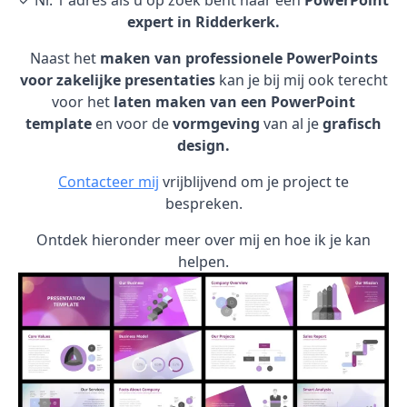
✓ Nr. 1 adres als u op zoek bent naar een
PowerPoint
expert in Ridderkerk.
Naast het
maken van professionele PowerPoints
voor zakelijke presentaties
kan je bij mij ook terecht
voor het
laten maken van een PowerPoint
template
en voor de
vormgeving
van al je
grafisch
design.
Contacteer mij
vrijblijvend om je project te
bespreken.
Ontdek hieronder meer over mij en hoe ik je kan
helpen.