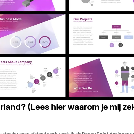
land? (Lees hier waarom je mij zek
ik steeds vanop afstand werk, werk ik als
PowerPoint designer vo