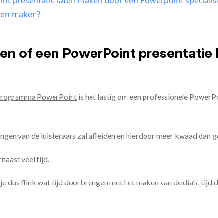
nt presentatie laten maken door een Powerpoint specialis
aten maken?
n
ken of een PowerPoint presentatie
programma PowerPoint
is het lastig om een professionele PowerP
ingen van de luisteraars zal afleiden en hierdoor meer kwaad dan 
aast veel tijd.
ul je dus flink wat tijd doorbrengen met het maken van de dia’s; tijd 