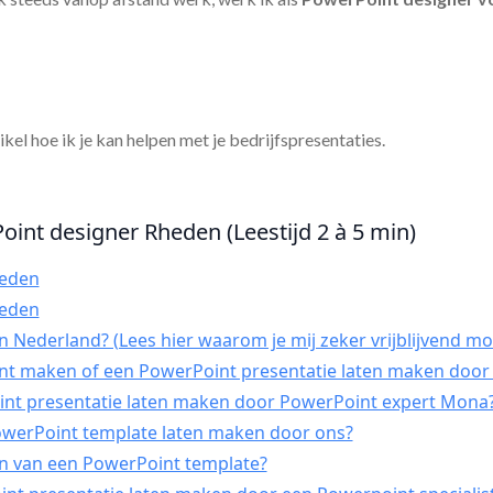
tikel hoe ik je kan helpen met je bedrijfspresentaties.
oint designer Rheden (Leestijd 2 à 5 min)
heden
heden
 Nederland? (Lees hier waarom je mij zeker vrijblijvend mo
int maken of een PowerPoint presentatie laten maken door 
t presentatie laten maken door PowerPoint expert Mona
PowerPoint template laten maken door ons?
n van een PowerPoint template?