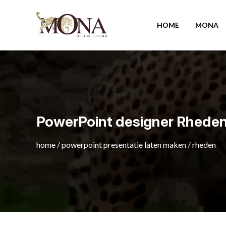
HOME
MONA
PowerPoint designer Rhede
home
/
powerpoint presentatie laten maken
/
rheden