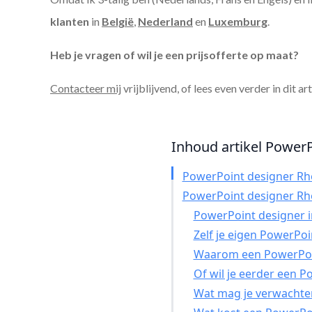
klanten
in
België
,
Nederland
en
Luxemburg
.
Heb je vragen of wil je een prijsofferte op maat?
Contacteer mij
vrijblijvend, of lees even verder in dit ar
Inhoud artikel PowerP
PowerPoint designer R
PowerPoint designer R
PowerPoint designer in
Zelf je eigen PowerPo
Waarom een PowerPoin
Of wil je eerder een 
Wat mag je verwachte