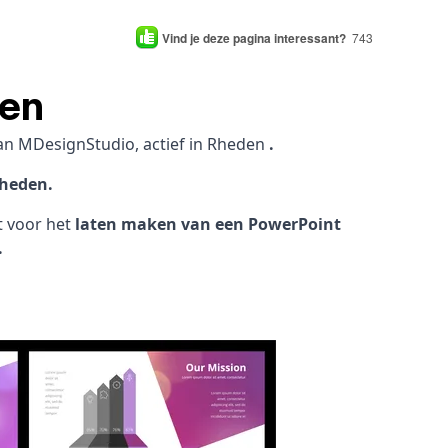
Vind je deze pagina interessant?
743
den
an MDesignStudio, actief in Rheden
.
Rheden.
ht voor het
laten maken van een PowerPoint
.