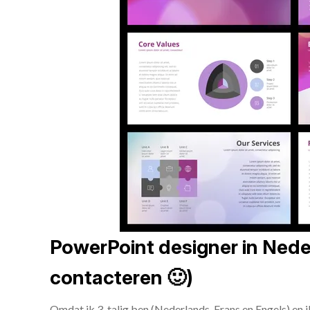
PowerPoint designer in Neder
contacteren 🙂)
Omdat ik 3-talig ben (Nederlands, Frans en Engels) en 