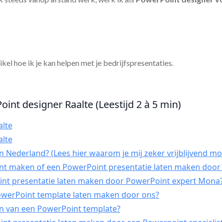
tikel hoe ik je kan helpen met je bedrijfspresentaties.
int designer Raalte (Leestijd 2 à 5 min)
alte
alte
 Nederland? (Lees hier waarom je mij zeker vrijblijvend mo
int maken of een PowerPoint presentatie laten maken door 
t presentatie laten maken door PowerPoint expert Mona
PowerPoint template laten maken door ons?
n van een PowerPoint template?