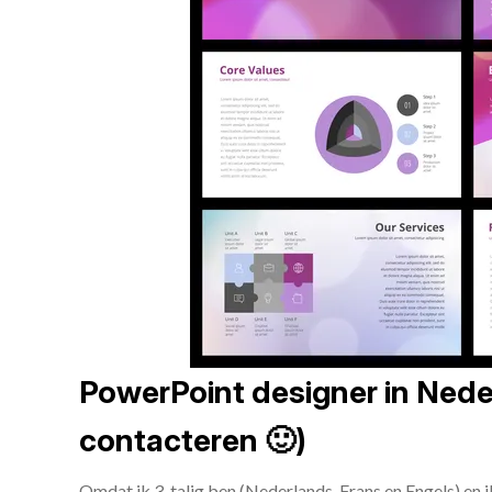
PowerPoint designer in Neder
contacteren 🙂)
Omdat ik 3-talig ben (Nederlands, Frans en Engels) en 