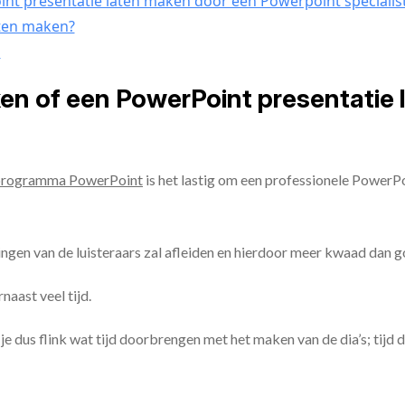
nt presentatie laten maken door een Powerpoint specialis
aten maken?
n
ken of een PowerPoint presentatie
programma PowerPoint
is het lastig om een professionele PowerP
ingen van de luisteraars zal afleiden en hierdoor meer kwaad dan 
aast veel tijd.
ul je dus flink wat tijd doorbrengen met het maken van de dia’s; tijd 