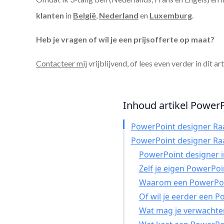
klanten
in
België
,
Nederland
en
Luxemburg
.
Heb je vragen of wil je een prijsofferte op maat?
Contacteer mij
vrijblijvend, of lees even verder in dit ar
Inhoud artikel PowerPo
PowerPoint designer Ra
PowerPoint designer Ra
PowerPoint designer in
Zelf je eigen PowerPo
Waarom een PowerPoin
Of wil je eerder een 
Wat mag je verwachte