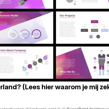
land? (Lees hier waarom je mij zek
ik steeds vanop afstand werk, werk ik als
PowerPoint designer vo