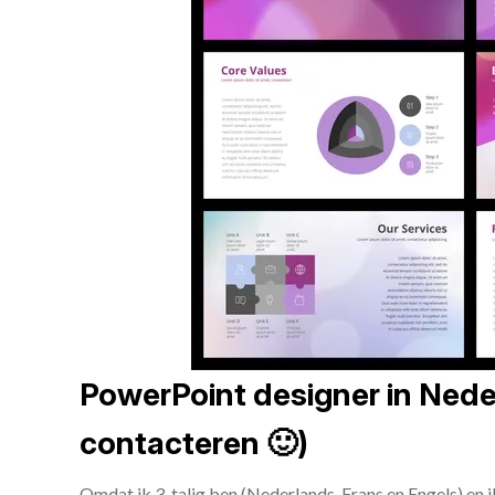
PowerPoint designer in Neder
contacteren 🙂)
Omdat ik 3-talig ben (Nederlands, Frans en Engels) en 