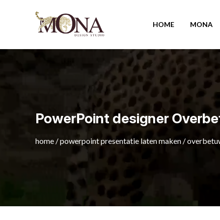
HOME
MONA
PowerPoint designer Overb
home
/
powerpoint presentatie laten maken
/
overbetu