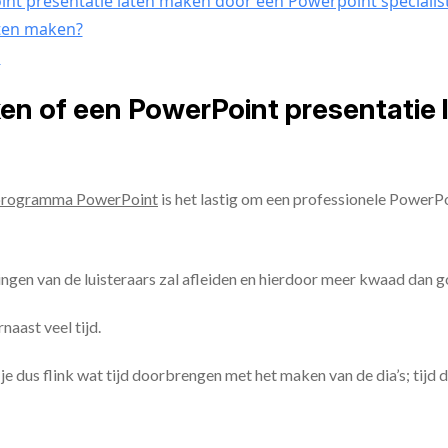
nt presentatie laten maken door een Powerpoint specialis
aten maken?
n
ken of een PowerPoint presentatie
programma PowerPoint
is het lastig om een professionele PowerP
ingen van de luisteraars zal afleiden en hierdoor meer kwaad dan 
aast veel tijd.
ul je dus flink wat tijd doorbrengen met het maken van de dia’s; tijd 