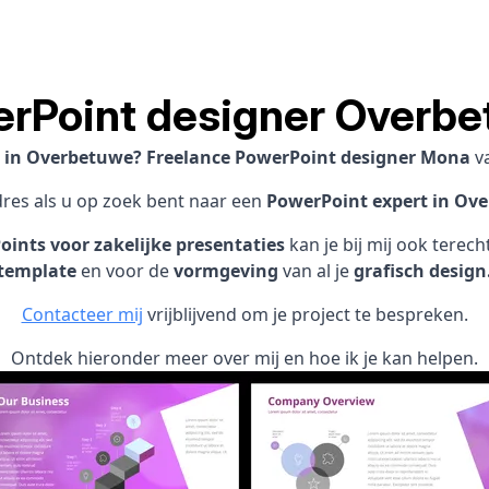
rPoint designer Overb
t in Overbetuwe? Freelance PowerPoint designer Mona
v
dres als u op zoek bent naar een
PowerPoint expert in Ov
ints voor zakelijke presentaties
kan je bij mij ook terec
template
en voor de
vormgeving
van al je
grafisch design
Contacteer mij
vrijblijvend om je project te bespreken.
Ontdek hieronder meer over mij en hoe ik je kan helpen.