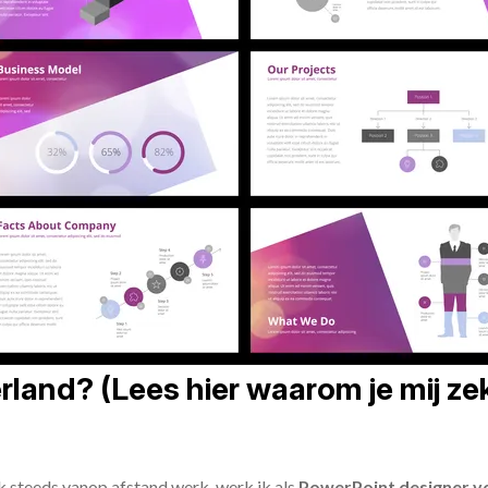
land? (Lees hier waarom je mij zek
ik steeds vanop afstand werk, werk ik als
PowerPoint designer vo