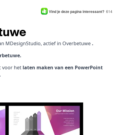
Vind je deze pagina interessant?
614
etuwe
an MDesignStudio, actief in Overbetuwe
.
erbetuwe.
ht voor het
laten maken van een PowerPoint
.