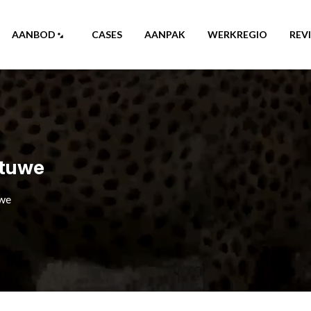
AANBOD
CASES
AANPAK
WERKREGIO
REV
etuwe
we