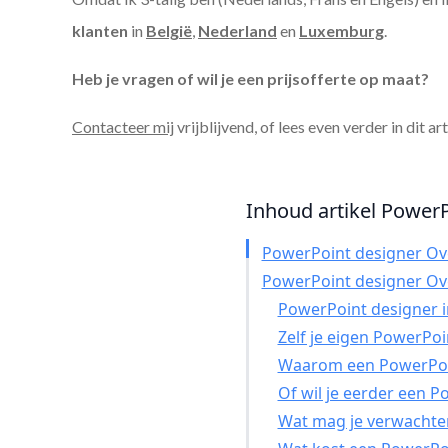
klanten
in
België
,
Nederland
en
Luxemburg
.
Heb je vragen of wil je een prijsofferte op maat?
Contacteer mij
vrijblijvend, of lees even verder in dit ar
Inhoud artikel PowerP
PowerPoint designer O
PowerPoint designer O
PowerPoint designer in
Zelf je eigen PowerPo
Waarom een PowerPoin
Of wil je eerder een 
Wat mag je verwachte