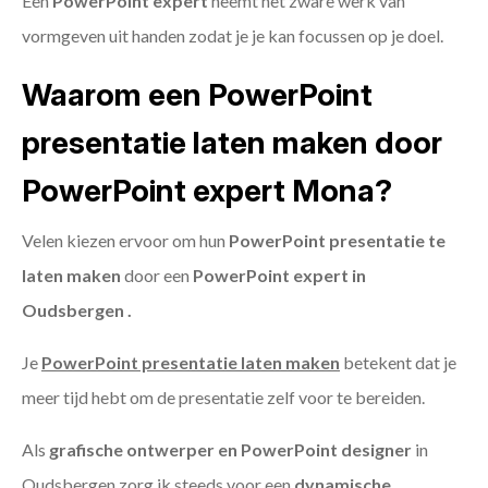
Een
PowerPoint expert
neemt het zware werk van
vormgeven uit handen zodat je je kan focussen op je doel.
Waarom een PowerPoint
presentatie laten maken door
PowerPoint expert Mona?
Velen kiezen ervoor om hun
PowerPoint presentatie te
laten maken
door een
PowerPoint expert in
Oudsbergen .
Je
PowerPoint presentatie laten maken
betekent dat je
meer tijd hebt om de presentatie zelf voor te bereiden.
Als
grafische ontwerper en PowerPoint designer
in
Oudsbergen zorg ik steeds voor een
dynamische