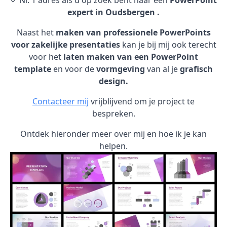
✓ Nr. 1 adres als u op zoek bent naar een
PowerPoint
expert in Oudsbergen .
Naast het
maken van professionele PowerPoints
voor zakelijke presentaties
kan je bij mij ook terecht
voor het
laten maken van een PowerPoint
template
en voor de
vormgeving
van al je
grafisch
design.
Contacteer mij
vrijblijvend om je project te
bespreken.
Ontdek hieronder meer over mij en hoe ik je kan
helpen.