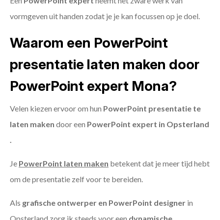
Een
PowerPoint expert
neemt het zware werk van
vormgeven uit handen zodat je je kan focussen op je doel.
Waarom een PowerPoint
presentatie laten maken door
PowerPoint expert Mona?
Velen kiezen ervoor om hun
PowerPoint presentatie te
laten maken
door een
PowerPoint expert in Opsterland
.
Je
PowerPoint laten maken
betekent dat je meer tijd hebt
om de presentatie zelf voor te bereiden.
Als
grafische ontwerper en PowerPoint designer
in
Opsterland zorg ik steeds voor een
dynamische