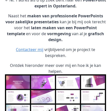
✓ Nr. 1 adres als u op zoek bent naar een
PowerPoint
expert in Opsterland.
Naast het
maken van professionele PowerPoints
voor zakelijke presentaties
kan je bij mij ook terecht
voor het
laten maken van een PowerPoint
template
en voor de
vormgeving
van al je
grafisch
design.
Contacteer mij
vrijblijvend om je project te
bespreken.
Ontdek hieronder meer over mij en hoe ik je kan
helpen.