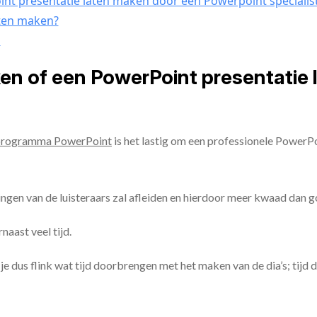
nt presentatie laten maken door een Powerpoint specialis
aten maken?
n
ken of een PowerPoint presentatie
programma PowerPoint
is het lastig om een professionele PowerP
ingen van de luisteraars zal afleiden en hierdoor meer kwaad dan 
aast veel tijd.
ul je dus flink wat tijd doorbrengen met het maken van de dia’s; tijd 