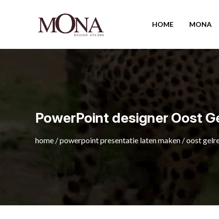
HOME
MONA
PowerPoint designer Oost G
home
/
powerpoint presentatie laten maken
/
oost gelr