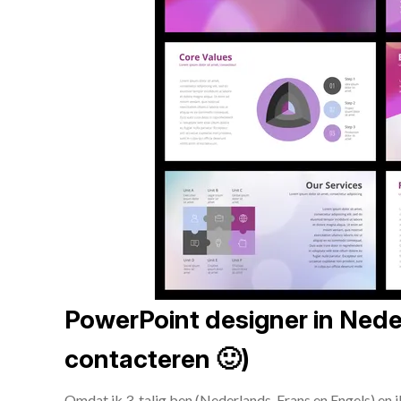
PowerPoint designer in Neder
contacteren 🙂)
Omdat ik 3-talig ben (Nederlands, Frans en Engels) en 