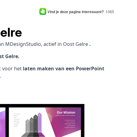
Vind je deze pagina interessant?
1065
elre
an MDesignStudio, actief in Oost Gelre
.
t Gelre.
ht voor het
laten maken van een PowerPoint
.