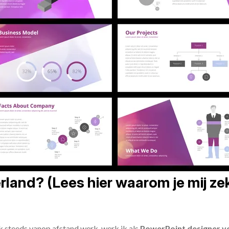
land? (Lees hier waarom je mij zek
ik steeds vanop afstand werk, werk ik als
PowerPoint designer vo