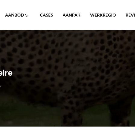
AANBOD
CASES
AANPAK
WERKREGIO
REV
elre
e