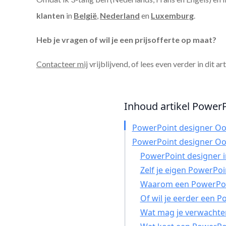
klanten
in
België
,
Nederland
en
Luxemburg
.
Heb je vragen of wil je een prijsofferte op maat?
Contacteer mij
vrijblijvend, of lees even verder in dit ar
Inhoud artikel PowerP
PowerPoint designer Oo
PowerPoint designer Oo
PowerPoint designer in
Zelf je eigen PowerPo
Waarom een PowerPoin
Of wil je eerder een 
Wat mag je verwachte