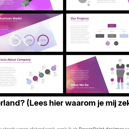
land? (Lees hier waarom je mij zek
ik steeds vanop afstand werk, werk ik als
PowerPoint designer vo