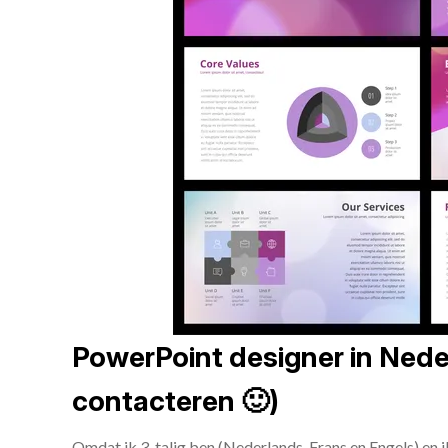
PowerPoint designer in Neder
contacteren 🙂)
Omdat ik 3-talig ben (Nederlands, Frans en Engels) en 