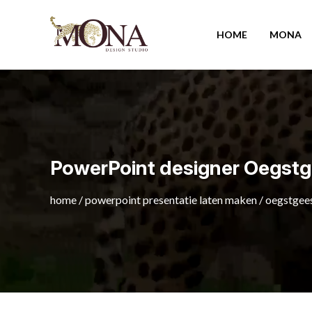
HOME
MONA
PowerPoint designer Oegstg
home
/
powerpoint presentatie laten maken
/
oegstgee