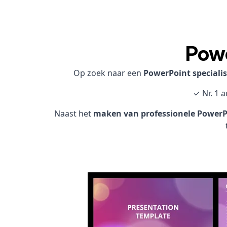
Powe
Op zoek naar een
PowerPoint speciali
✓ Nr. 1 
Naast het
maken van professionele PowerPo