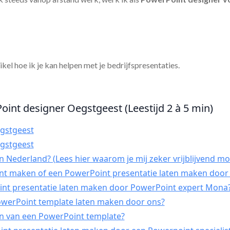
tikel hoe ik je kan helpen met je bedrijfspresentaties.
oint designer Oegstgeest (Leestijd 2 à 5 min)
gstgeest
gstgeest
 Nederland? (Lees hier waarom je mij zeker vrijblijvend mo
int maken of een PowerPoint presentatie laten maken door 
t presentatie laten maken door PowerPoint expert Mona
PowerPoint template laten maken door ons?
n van een PowerPoint template?