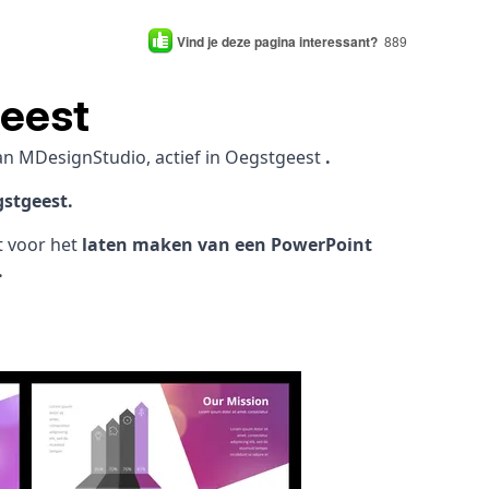
Vind je deze pagina interessant?
889
geest
an MDesignStudio, actief in Oegstgeest
.
gstgeest.
ht voor het
laten maken van een PowerPoint
.