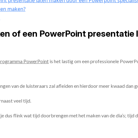
nt presentatie laten maken door een Powerpoint specialis
aten maken?
n
ken of een PowerPoint presentatie
programma PowerPoint
is het lastig om een professionele PowerP
ingen van de luisteraars zal afleiden en hierdoor meer kwaad dan 
aast veel tijd.
ul je dus flink wat tijd doorbrengen met het maken van de dia’s; tijd 