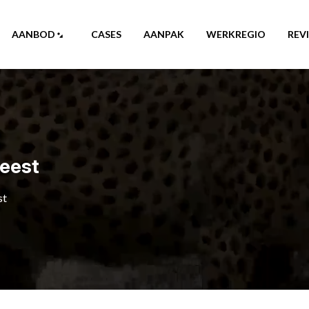
AANBOD
CASES
AANPAK
WERKREGIO
REV
eest
st