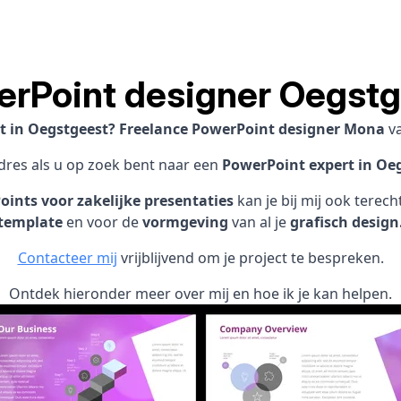
rPoint designer Oegst
st in Oegstgeest? Freelance PowerPoint designer Mona
v
adres als u op zoek bent naar een
PowerPoint expert in Oe
ints voor zakelijke presentaties
kan je bij mij ook terec
template
en voor de
vormgeving
van al je
grafisch design
Contacteer mij
vrijblijvend om je project te bespreken.
Ontdek hieronder meer over mij en hoe ik je kan helpen.