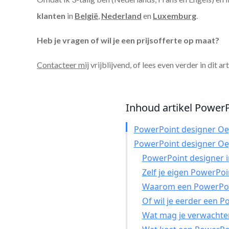
klanten
in
België
,
Nederland
en
Luxemburg
.
Heb je vragen of wil je een prijsofferte op maat?
Contacteer mij
vrijblijvend, of lees even verder in dit ar
Inhoud artikel PowerP
PowerPoint designer Oe
PowerPoint designer Oe
PowerPoint designer in
Zelf je eigen PowerPo
Waarom een PowerPoin
Of wil je eerder een 
Wat mag je verwachte