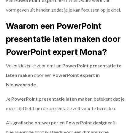
Een
PowerPoint expert
neemt het zware werk van
vormgeven uit handen zodat je je kan focussen op je doel.
Waarom een PowerPoint
presentatie laten maken door
PowerPoint expert Mona?
Velen kiezen ervoor om hun
PowerPoint presentatie te
laten maken
door een
PowerPoint expert in
Nieuwenrode .
Je
PowerPoint presentatie laten maken
betekent dat je
meer tijd hebt om de presentatie zelf voor te bereiden.
Als
grafische ontwerper en PowerPoint designer
in
Nieuwenrode zorg ik steeds voor een
dynamische