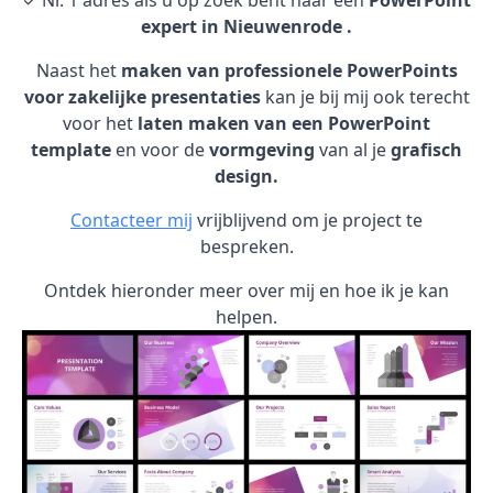
✓ Nr. 1 adres als u op zoek bent naar een
PowerPoint
expert in Nieuwenrode .
Naast het
maken van professionele PowerPoints
voor zakelijke presentaties
kan je bij mij ook terecht
voor het
laten maken van een PowerPoint
template
en voor de
vormgeving
van al je
grafisch
design.
Contacteer mij
vrijblijvend om je project te
bespreken.
Ontdek hieronder meer over mij en hoe ik je kan
helpen.