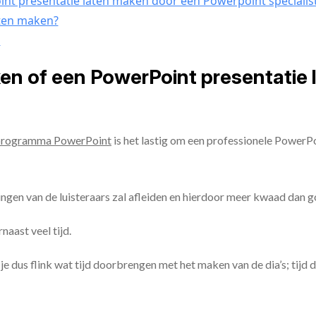
nt presentatie laten maken door een Powerpoint specialis
aten maken?
n
ken of een PowerPoint presentatie
programma PowerPoint
is het lastig om een professionele PowerP
ingen van de luisteraars zal afleiden en hierdoor meer kwaad dan 
aast veel tijd.
ul je dus flink wat tijd doorbrengen met het maken van de dia’s; tijd 