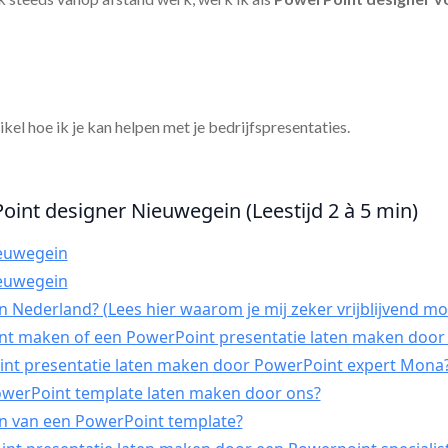
tikel hoe ik je kan helpen met je bedrijfspresentaties.
oint designer Nieuwegein (Leestijd 2 à 5 min)
euwegein
euwegein
 Nederland? (Lees hier waarom je mij zeker vrijblijvend mo
int maken of een PowerPoint presentatie laten maken door 
t presentatie laten maken door PowerPoint expert Mona
PowerPoint template laten maken door ons?
n van een PowerPoint template?