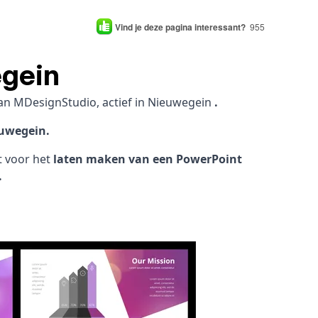
Vind je deze pagina interessant?
955
egein
an MDesignStudio, actief in Nieuwegein
.
euwegein.
ht voor het
laten maken van een PowerPoint
.