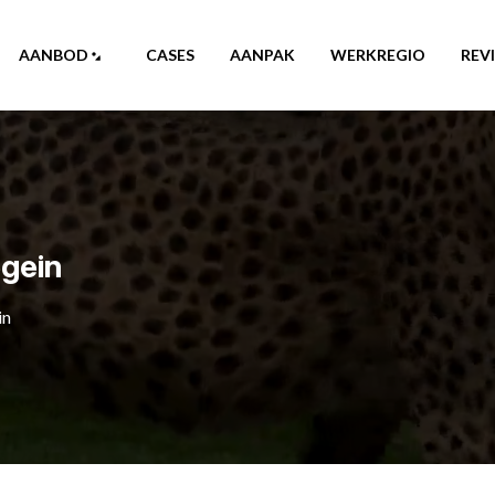
AANBOD
CASES
AANPAK
WERKREGIO
REV
gein
in