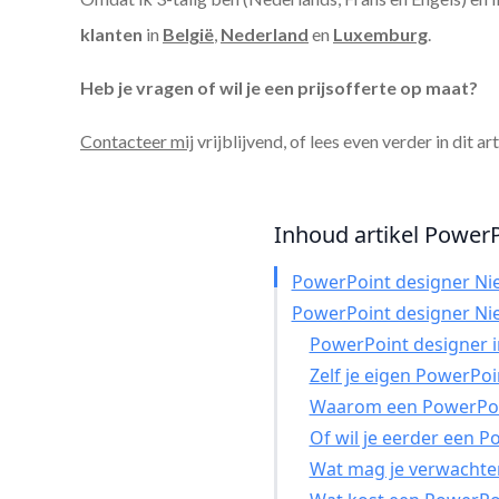
klanten
in
België
,
Nederland
en
Luxemburg
.
Heb je vragen of wil je een prijsofferte op maat?
Contacteer mij
vrijblijvend, of lees even verder in dit ar
Inhoud artikel PowerP
PowerPoint designer Ni
PowerPoint designer Ni
PowerPoint designer in
Zelf je eigen PowerPo
Waarom een PowerPoin
Of wil je eerder een 
Wat mag je verwachte