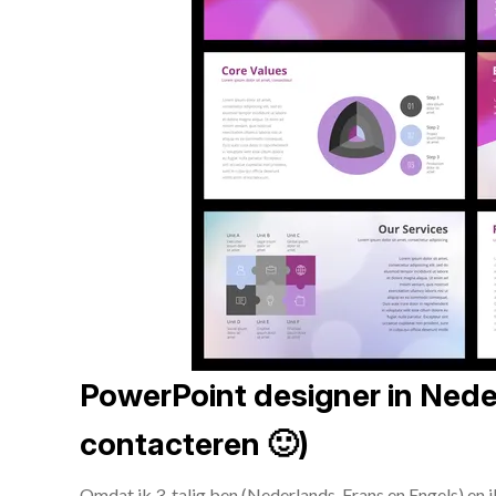
PowerPoint designer in Neder
contacteren 🙂)
Omdat ik 3-talig ben (Nederlands, Frans en Engels) en 