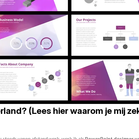
land? (Lees hier waarom je mij zek
ik steeds vanop afstand werk, werk ik als
PowerPoint designer vo