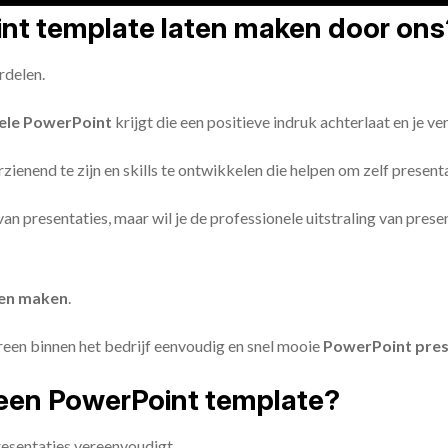
oint template laten maken door ons
rdelen.
ele PowerPoint
krijgt die een positieve indruk achterlaat en je v
zienend te zijn en skills te ontwikkelen die helpen om zelf present
n van presentaties, maar wil je de professionele uitstraling van pre
ten maken
.
reen binnen het bedrijf eenvoudig en snel mooie
PowerPoint pres
een PowerPoint template?
esentaties vereenvoudigt.