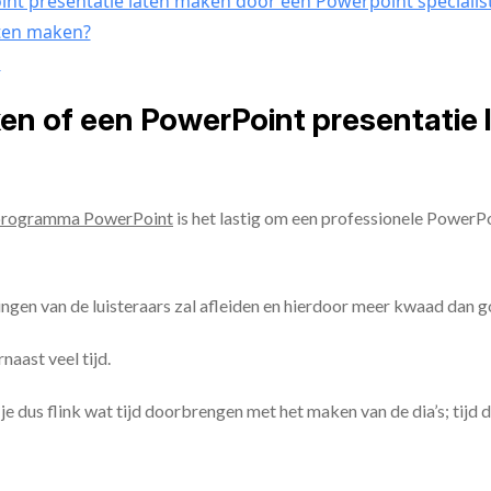
nt presentatie laten maken door een Powerpoint specialis
aten maken?
n
ken of een PowerPoint presentatie
programma PowerPoint
is het lastig om een professionele PowerP
ingen van de luisteraars zal afleiden en hierdoor meer kwaad dan 
aast veel tijd.
ul je dus flink wat tijd doorbrengen met het maken van de dia’s; tijd 