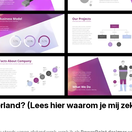
land? (Lees hier waarom je mij zek
ik steeds vanop afstand werk, werk ik als
PowerPoint designer vo