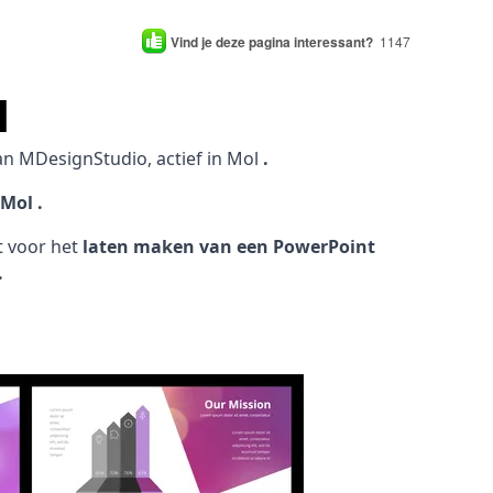
Vind je deze pagina interessant?
1147
l
an MDesignStudio, actief in Mol
.
Mol .
ht voor het
laten maken van een PowerPoint
.