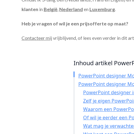
klanten
in
België
,
Nederland
en
Luxemburg
.
Heb je vragen of wil je een prijsofferte op maat?
Contacteer mij
vrijblijvend, of lees even verder in dit ar
Inhoud artikel PowerP
PowerPoint designer Mo
PowerPoint designer Mo
PowerPoint designer in
Zelf je eigen PowerPo
Waarom een PowerPoin
Of wil je eerder een 
Wat mag je verwachte