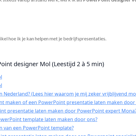
tikel hoe ik je kan helpen met je bedrijfspresentaties.
oint designer Mol (Leestijd 2 à 5 min)
l
l
 Nederland? (Lees hier waarom je mij zeker vrijblijvend mo
int maken of een PowerPoint presentatie laten maken door 
t presentatie laten maken door PowerPoint expert Mona
PowerPoint template laten maken door ons?
n van een PowerPoint template?