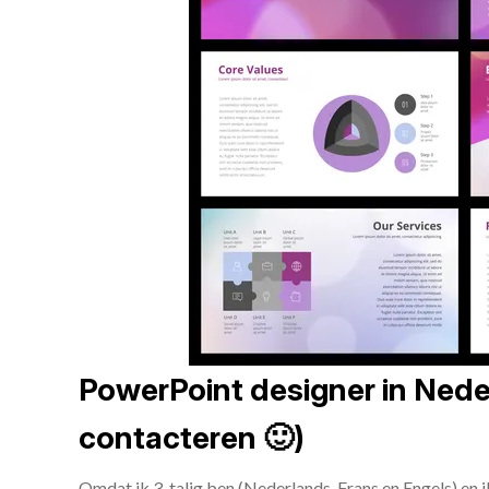
PowerPoint designer in Neder
contacteren 🙂)
Omdat ik 3-talig ben (Nederlands, Frans en Engels) en 